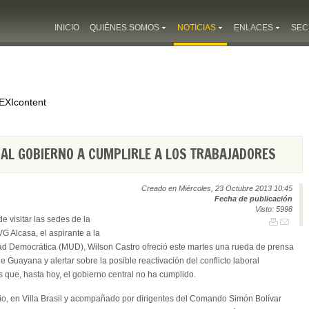
INICIO
QUIÉNES SOMOS
NOTICIAS
ENLACES
SEC
EXIcontent
AL GOBIERNO A CUMPLIRLE A LOS TRABAJADORES
Creado en Miércoles, 23 Octubre 2013 10:45
Fecha de publicación
Visto: 5998
e visitar las sedes de la
 Alcasa, el aspirante a la
dad Democrática (MUD), Wilson Castro ofreció este martes una rueda de prensa
de Guayana y alertar sobre la posible reactivación del conflicto laboral
ue, hasta hoy, el gobierno central no ha cumplido.
io, en Villa Brasil y acompañado por dirigentes del Comando Simón Bolívar