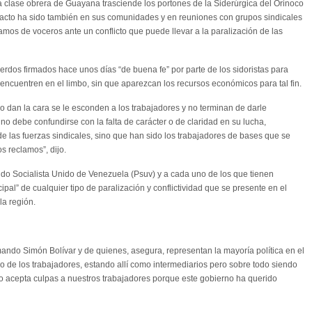
la clase obrera de Guayana trasciende los portones de la Siderúrgica del Orinoco
ntacto ha sido también en sus comunidades y en reuniones con grupos sindicales
mos de voceros ante un conflicto que puede llevar a la paralización de las
erdos firmados hace unos días “de buena fe” por parte de los sidoristas para
 encuentren en el limbo, sin que aparezcan los recursos económicos para tal fin.
o dan la cara se le esconden a los trabajadores y no terminan de darle
 no debe confundirse con la falta de carácter o de claridad en su lucha,
e las fuerzas sindicales, sino que han sido los trabajadores de bases que se
s reclamos”, dijo.
tido Socialista Unido de Venezuela (Psuv) y a cada uno de los que tienen
pal” de cualquier tipo de paralización y conflictividad que se presente en el
la región.
mando Simón Bolívar y de quienes, asegura, representan la mayoría política en el
o de los trabajadores, estando allí como intermediarios pero sobre todo siendo
o acepta culpas a nuestros trabajadores porque este gobierno ha querido