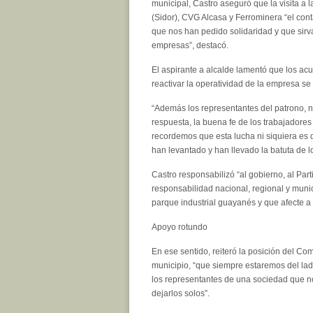
municipal, Castro aseguró que la visita a 
(Sidor), CVG Alcasa y Ferrominera “el co
que nos han pedido solidaridad y que sirva
empresas”, destacó.
El aspirante a alcalde lamentó que los acu
reactivar la operatividad de la empresa se
“Además los representantes del patrono, n
respuesta, la buena fe de los trabajadores
recordemos que esta lucha ni siquiera es d
han levantado y han llevado la batuta de lo
Castro responsabilizó “al gobierno, al Par
responsabilidad nacional, regional y munici
parque industrial guayanés y que afecte a 
Apoyo rotundo
En ese sentido, reiteró la posición del Co
municipio, “que siempre estaremos del lad
los representantes de una sociedad que n
dejarlos solos”.