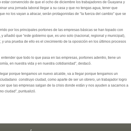
jo estar convencido de que el ocho de diciembre los trabajadores de Guayana y
rminar una jornada laboral llegar a su casa y que no tengas agua, tener que
ue no los vayan a atracar, serán protagonistas de “la fuerza del cambio” que se
orrido por los principales portones de las empresas básicas se han topado con
, y añadió que “este gobierno que, es uno solo (nacional, regional y municipal),
”, y una prueba de ello es el crecimiento de la oposición en los últimos procesos
 entender que todo lo que pasa en las empresas, portones adentro, tiene un
mía, en nuestra vida y en nuestra cotidianidad”, destacó.
 llegar porque tengamos un nuevo alcalde, va a llegar porque tengamos un
iudadano construyo ciudad, como aparte de ser un obrero, un trabajador logro
acer que las empresas salgan de la crisis donde están y nos ayuden a sacarnos a
mo ciudad”, puntualizó.