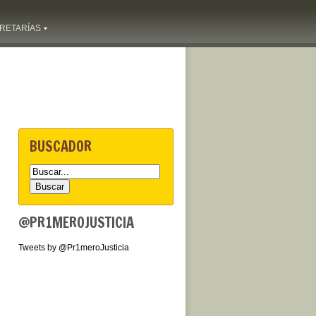
RETARÍAS
BUSCADOR
@PR1MEROJUSTICIA
Tweets by @Pr1meroJusticia