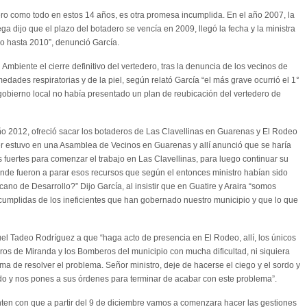
ero como todo en estos 14 años, es otra promesa incumplida. En el año 2007, la
ga dijo que el plazo del botadero se vencía en 2009, llegó la fecha y la ministra
azo hasta 2010”, denunció García.
Ambiente el cierre definitivo del vertedero, tras la denuncia de los vecinos de
ades respiratorias y de la piel, según relató García “el más grave ocurrió el 1°
gobierno local no había presentado un plan de reubicación del vertedero de
año 2012, ofreció sacar los botaderos de Las Clavellinas en Guarenas y El Rodeo
er estuvo en una Asamblea de Vecinos en Guarenas y allí anunció que se haría
 fuertes para comenzar el trabajo en Las Clavellinas, para luego continuar su
e fueron a parar esos recursos que según el entonces ministro habían sido
ano de Desarrollo?” Dijo García, al insistir que en Guatire y Araira “somos
ncumplidas de los ineficientes que han gobernado nuestro municipio y que lo que
uel Tadeo Rodríguez a que “haga acto de presencia en El Rodeo, allí, los únicos
os de Miranda y los Bomberos del municipio con mucha dificultad, ni siquiera
ma de resolver el problema. Señor ministro, deje de hacerse el ciego y el sordo y
do y nos pones a sus órdenes para terminar de acabar con este problema”.
enten con que a partir del 9 de diciembre vamos a comenzara hacer las gestiones