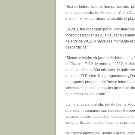
“Ese vertedero tiene su tiempo vencido, p
entonces ministra del Ambiente, Yubirí Orte
lo que hizo fue aprobarle al alcalde el pl
En 2010 fue ordenado por el Ministerio del 
incendios frecuentes que causaban enfermed
de abril de 2012, y hasta ese momento el 
desperdicios”.
“Siendo ministro Alejandro Hichter en el 
en Guatire. El 19 de enero de 2012, Hicht
una inversión de 800 millones de bolívares
paso por El Rodeo. Nos preguntamos ¿Dónd
entregados por parte del Banco Interameric
víctimas de las mentiras y las promesas i
han hecho es saquearlo”.
Llamó al actual ministro del Ambiente Mig
que están trabajando son nuestros Bomber
las autoridades locales han buscado la for
venga a Guatire, aquí lo estamos esperan
“A nuestro pueblo de Guatire y Araira, cu