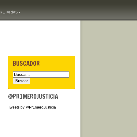
RETARÍAS
BUSCADOR
@PR1MEROJUSTICIA
Tweets by @Pr1meroJusticia