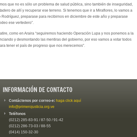
emos que no es sólo un problema de salud pública, sino también de inseguridad,
ero de allí y recuperar ese terreno. Si tenemos que ir a Miraflores, lo vamos a
o Rodríguez, preparase para recibirnos en diciembre de este año y preparase
odeo ese vertedero”.
atire, como en Araira “seguiremos haciendo Operación Lupa y nos ponemos a la
nciando y desmontando las mentiras del gobierno, por eso vamos a votar todos
para tener el país de progreso que nos merecemos”.
INFORMACIÓN DE CONTACTO
Contáctenos por correo-e:
haga click aquí
info@primerojusticia.org.ve
Teléfonos
(0212) 285-83-91 / 87-50 / 91-42
(0212) 286-73-03 / 88-55
(0414) 150-32-30