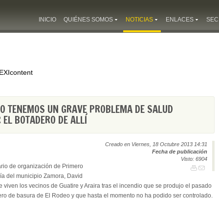
INICIO
QUIÉNES SOMOS
NOTICIAS
ENLACES
SEC
EXIcontent
DEO TENEMOS UN GRAVE PROBLEMA DE SALUD
 EL BOTADERO DE ALLÍ
Creado en Viernes, 18 Octubre 2013 14:31
Fecha de publicación
Visto: 6904
ario de organización de Primero
día del municipio Zamora, David
e viven los vecinos de Guatire y Araira tras el incendio que se produjo el pasado
dero de basura de El Rodeo y que hasta el momento no ha podido ser controlado.