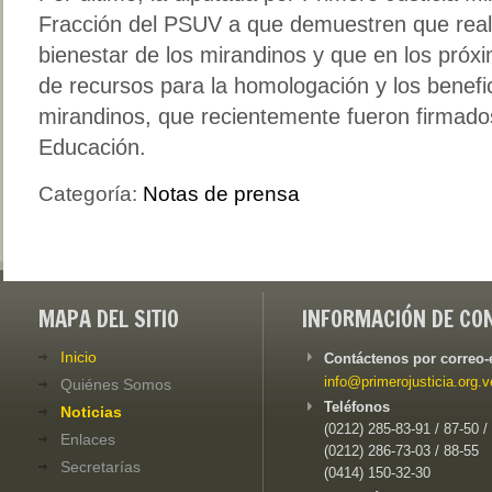
Fracción del PSUV a que demuestren que realm
bienestar de los mirandinos y que en los próxi
de recursos para la homologación y los benefi
mirandinos, que recientemente fueron firmados
Educación.
Categoría:
Notas de prensa
MAPA DEL SITIO
INFORMACIÓN DE CO
Inicio
Contáctenos por correo-
info@primerojusticia.org.v
Quiénes Somos
Teléfonos
Noticias
(0212) 285-83-91 / 87-50 /
Enlaces
(0212) 286-73-03 / 88-55
Secretarías
(0414) 150-32-30