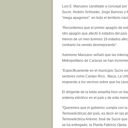
Luis E. Manzano candidato a concejal por l
Sucre, Andrés Schloeter, Jorge Barroso y
“mega apagones” en todo el territorio naci
“Recordemos que el primer apagón de este 
otro apagón que afectó 6 estados del país
menos de un mes tuvimos 18 estados afect
contrario ha venido desmejorando”.
Asimismo Manzano señaló que las interrupc
Metropolitano de Caracas se han incremen
“Específicamente en el municipio Sucre e
sectores como Campo Rico, Maca, La Urbi
respuesta a los vecinos sobre que ha cau
El dirigente de la tolda amarilla hizo un l
sistema eléctrico en el país y de esta ma
“Queremos que el gobierno cumpla con la 
Termoeléctricas del país, es decir en las
Termoeléctrica Antonio José de Sucre que 
se ha entregado, la Planta Fabricio Ojeda