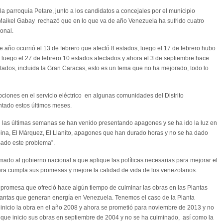
a parroquia Petare, junto a los candidatos a concejales por el municipio
 Maikel Gabay rechazó que en lo que va de año Venezuela ha sufrido cuatro
onal.
año ocurrió el 13 de febrero que afectó 8 estados, luego el 17 de febrero hubo
 luego el 27 de febrero 10 estados afectados y ahora el 3 de septiembre hace
ados, incluida la Gran Caracas, esto es un tema que no ha mejorado, todo lo
iones en el servicio eléctrico en algunas comunidades del Distrito
tado estos últimos meses.
n las últimas semanas se han venido presentando apagones y se ha ido la luz en
na, El Márquez, El Llanito, apagones que han durado horas y no se ha dado
sado este problema”.
lamado al gobierno nacional a que aplique las políticas necesarias para mejorar el
nera cumpla sus promesas y mejore la calidad de vida de los venezolanos.
promesa que ofreció hace algún tiempo de culminar las obras en las Plantas
 plantas que generan energía en Venezuela. Tenemos el caso de la Planta
inicio la obra en el año 2008 y ahora se prometió para noviembre de 2013 y no
 que inicio sus obras en septiembre de 2004 y no se ha culminado, así como la