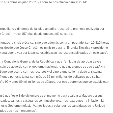
cio sus obras en julio 2002 y ahora se nos ofreció para el 2014”.
ropolitano y dirigente de la tolda amarilla recordó la promesa realizada por
esse Chacón hace 157 días desde que asumió su cargo.
cionado la crisis eléctrica, sino que además se ha empeorado, son 10.310 horas
os desde que Jesse Chacón es ministro para la Energía Eléctrica y presidente
na buena vez por todas se establezcan las responsabilidades en este caso”.
 la Contraloría General de la República a que “en lugar de aprobar Leyes
 están de acuerdo con el gobierno nacional, lo que queremos es que esa AN a
tigue que ocurre con los recursos y el dinero que se le ha dado al sistema
friendo por este tema, son más de 35 mil millones de bolívares que se han
l año 99 y unos 89 mil millones de dólares, por eso queremos que se establezcan
resó que “este 8 de diciembre es el momento para evaluar a Maduro y a sus
pados, vamos a castigarlos con nuestro voto, rechazaremos la inflación, la
de este Gobierno nefasto. Vamos todos a votar por los candidatos de la Unidad
idades que nos merecemos”.