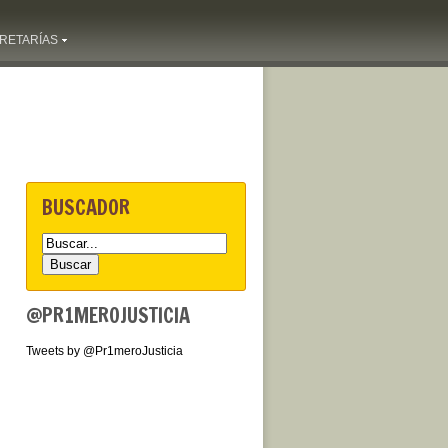
RETARÍAS
BUSCADOR
@PR1MEROJUSTICIA
Tweets by @Pr1meroJusticia