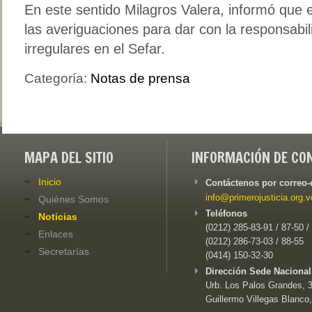
En este sentido Milagros Valera, informó que 
las averiguaciones para dar con la responsab
irregulares en el Sefar.
Categoría:
Notas de prensa
MAPA DEL SITIO
INFORMACIÓN DE CO
Inicio
Contáctenos por correo-
info@primerojusticia.org.v
Quiénes Somos
Teléfonos
Noticias
(0212) 285-83-91 / 87-50 /
Enlaces
(0212) 286-73-03 / 88-55
Secretarías
(0414) 150-32-30
Dirección Sede Nacional
Urb. Los Palos Grandes, 3e
Guillermo Villegas Blanco,