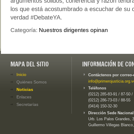
argumentos sólidos, coherencia y razón tendr
los que está acostumbrado a escuchar de su co
verdad #DebateYA.
Categoría:
Nuestros dirigentes opinan
MAPA DEL SITIO
INFORMACIÓN DE CO
Inicio
Contáctenos por correo-
info@primerojusticia.org.v
Quiénes Somos
Teléfonos
Noticias
(0212) 285-83-91 / 87-50 /
Enlaces
(0212) 286-73-03 / 88-55
Secretarías
(0414) 150-32-30
Dirección Sede Nacional
Urb. Los Palos Grandes, 3e
Guillermo Villegas Blanco,