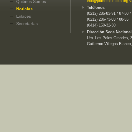
info@primerojusticia.org.v
Quiénes Somos
Teléfonos
Noticias
(0212) 285-83-91 / 87-50 /
Enlaces
(0212) 286-73-03 / 88-55
Secretarías
(0414) 150-32-30
Dirección Sede Nacional
Urb. Los Palos Grandes, 3e
Guillermo Villegas Blanco,