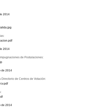
de 2014
alida.jpg
ias:
eacion.pdf
de 2014
 Impugnaciones de Postulaciones:
ip
o de 2014
 Directorio de Centros de Votación:
cv.pdf
s:
df
o de 2014