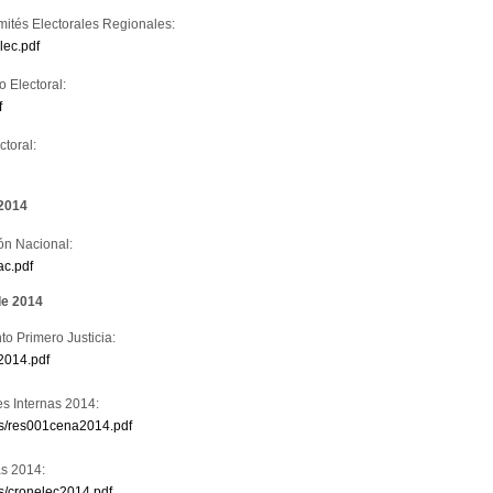
mités Electorales Regionales:
lec.pdf
o Electoral:
f
toral:
 2014
ón Nacional:
ac.pdf
de 2014
o Primero Justicia:
2014.pdf
s Internas 2014:
gas/res001cena2014.pdf
as 2014:
as/cronelec2014.pdf