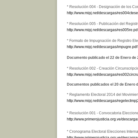
* Resolución 004 - Designación de los Co
http://www.mipj.net/descargas/res004ctese
* Resolución 005 - Publicación del Registr
http://www.mipj.net/descargas/res005re.pd
* Formato de Impugnación de Registro Elec
http://www.mipj.net/descargas/impugre.pdf
Documento publicado el 22 de Enero de
* Resolución 002 - Creación Circunscripci
http://www.mipj.net/descargas/res002circn
Documentos publicados el 20 de Enero 
* Reglamento Electoral 2014 del Movimient
http://www.mipj.net/descargas/regelectmpj
* Resolución 001 - Convocatoria Eleccione
http://www.primerojusticia.org.ve/descar
* Cronograma Electoral Elecciones Intern
http://www.primerojusticia.org.ve/descarg