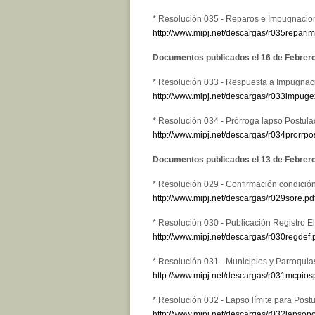
* Resolución 035 - Reparos e Impugnacio
http://www.mipj.net/descargas/r035repari
Documentos publicados el 16 de Febrer
* Resolución 033 - Respuesta a Impugna
http://www.mipj.net/descargas/r033impuge
* Resolución 034 - Prórroga lapso Postul
http://www.mipj.net/descargas/r034prorrpos
Documentos publicados el 13 de Febrer
* Resolución 029 - Confirmación condición
http://www.mipj.net/descargas/r029sore.pd
* Resolución 030 - Publicación Registro Ele
http://www.mipj.net/descargas/r030regdef.
* Resolución 031 - Municipios y Parroqui
http://www.mipj.net/descargas/r031mcpiosp
* Resolución 032 - Lapso límite para Post
http://www.mipj.net/descargas/r032lapsopo