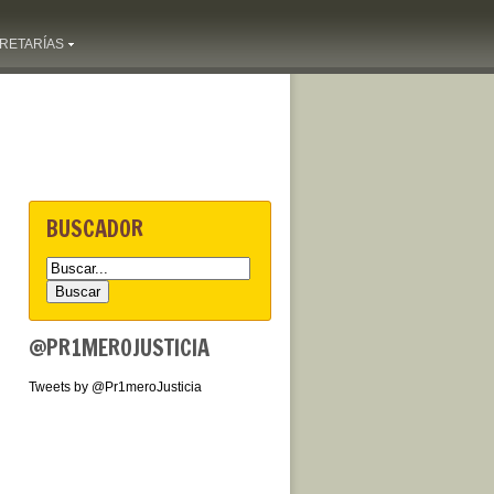
RETARÍAS
BUSCADOR
@PR1MEROJUSTICIA
Tweets by @Pr1meroJusticia