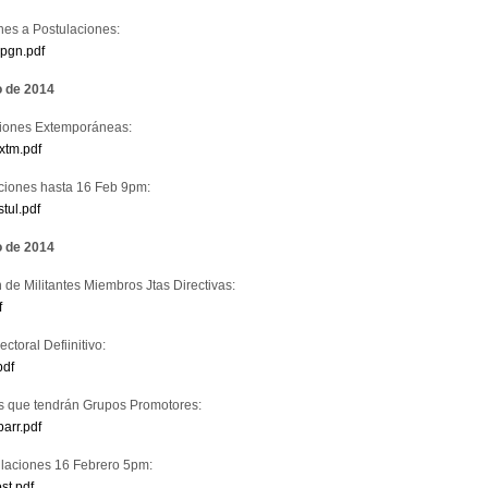
nes a Postulaciones:
mpgn.pdf
o de 2014
ciones Extemporáneas:
xtm.pdf
aciones hasta 16 Feb 9pm:
tul.pdf
o de 2014
 de Militantes Miembros Jtas Directivas:
f
ctoral Defiinitivo:
pdf
as que tendrán Grupos Promotores:
arr.pdf
ulaciones 16 Febrero 5pm:
st.pdf