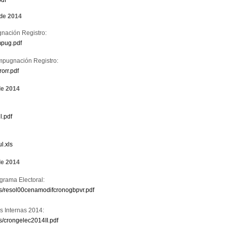
 de 2014
gnación Registro:
mpug.pdf
impugnación Registro:
orr.pdf
de 2014
l.pdf
l.xls
de 2014
grama Electoral:
gas/resol00cenamodifcronogbpvr.pdf
 Internas 2014:
s/crongelec2014II.pdf