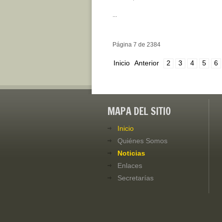
...
Página 7 de 2384
Inicio
Anterior
2
3
4
5
6
MAPA DEL SITIO
Inicio
Quiénes Somos
Noticias
Enlaces
Secretarías