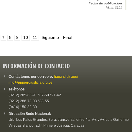
Fecha de publicación
Visto: 3191
8
9
10
11
Siguiente
Final
7
INFORMACIÓN DE CONTACTO
Contáctenos por correo-e:
haga click aquí
info@primerojusticia.org.ve
Teléfonos
(0212) 285-83-91 / 87-50 / 91-42
(0212) 286-73-03 / 88-55
(0414) 150-32-30
Dirección Sede Nacional:
Urb. Los Palos Grandes, 3era. transversal entre 4ta. Av. y Av. Luis Guillermo
Villegas Blanco, Edif. Primero Justicia. Caracas