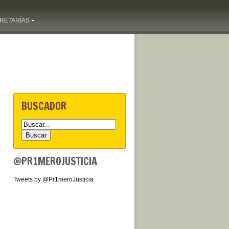
RETARÍAS
BUSCADOR
@PR1MEROJUSTICIA
Tweets by @Pr1meroJusticia