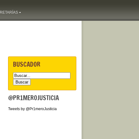
RETARÍAS
BUSCADOR
@PR1MEROJUSTICIA
Tweets by @Pr1meroJusticia