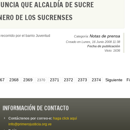
UNCIA QUE ALCALDÍA DE SUCRE
NERO DE LOS SUCRENSES
recorrido por el barrio Juventud
Notas de prensa
Categoría:
Creado en Lunes, 16 Junio 2008 11:38
Fecha de publicación
Visto: 1636
67
2368
2369
2371
2372
2373
2374
Siguiente
F
2370
INFORMACIÓN DE CONTACTO
Contáctenos por correo-e:
haga click aquí
info@primerojusticia.org.ve