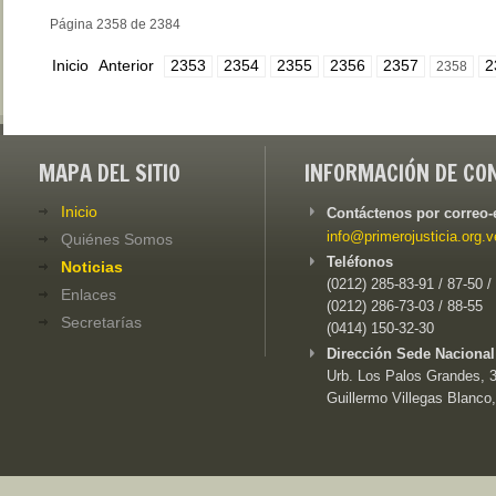
Página 2358 de 2384
Inicio
Anterior
2353
2354
2355
2356
2357
2
2358
MAPA DEL SITIO
INFORMACIÓN DE CO
Inicio
Contáctenos por correo-
info@primerojusticia.org.v
Quiénes Somos
Teléfonos
Noticias
(0212) 285-83-91 / 87-50 /
Enlaces
(0212) 286-73-03 / 88-55
Secretarías
(0414) 150-32-30
Dirección Sede Nacional
Urb. Los Palos Grandes, 3e
Guillermo Villegas Blanco,