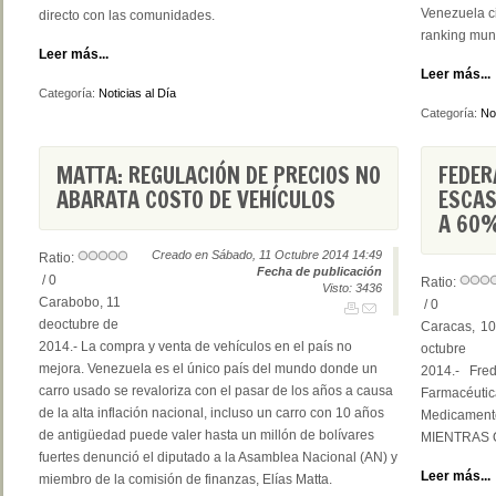
Venezuela cie
directo con las comunidades.
ranking mund
Leer más...
Leer más...
Categoría:
Noticias al Día
Categoría:
Not
MATTA: REGULACIÓN DE PRECIOS NO
FEDER
ABARATA COSTO DE VEHÍCULOS
ESCAS
A 60%
Creado en Sábado, 11 Octubre 2014 14:49
Ratio:
Fecha de publicación
/ 0
Ratio:
Visto: 3436
Carabobo, 11
/ 0
deoctubre de
Caracas, 10
2014.- La compra y venta de vehículos en el país no
octubre
mejora. Venezuela es el único país del mundo donde un
2014.- Fre
carro usado se revaloriza con el pasar de los años a causa
Farmacéuti
de la alta inflación nacional, incluso un carro con 10 años
Medicamen
de antigüedad puede valer hasta un millón de bolívares
MIENTRAS Qu
fuertes denunció el diputado a la Asamblea Nacional (AN) y
Leer más...
miembro de la comisión de finanzas, Elías Matta.