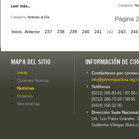
Categoría:
Not
Leer más...
Categoría:
Noticias al Día
Página 
Inicio
Anterior
237
238
239
240
241
243
244
242
MAPA DEL SITIO
INFORMACIÓN DE CO
Inicio
Contáctenos por correo-
info@primerojusticia.org.v
Quiénes Somos
Teléfonos
Noticias
(0212) 285-83-91 / 87-50 /
Enlaces
(0212) 286-73-03 / 88-55
Secretarías
(0414) 150-32-30
Dirección Sede Nacional
Urb. Los Palos Grandes, 3e
Guillermo Villegas Blanco,