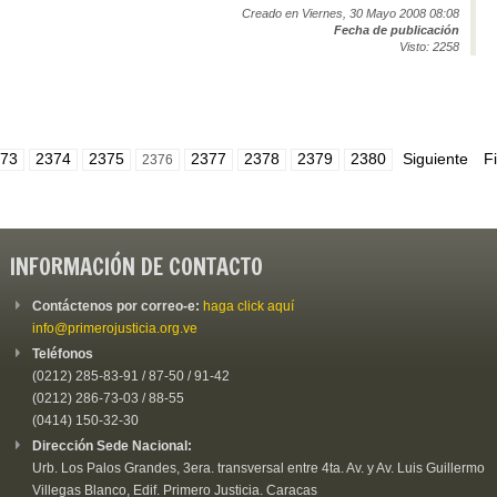
Creado en Viernes, 30 Mayo 2008 08:08
Fecha de publicación
Visto: 2258
73
2374
2375
2377
2378
2379
2380
Siguiente
F
2376
INFORMACIÓN DE CONTACTO
Contáctenos por correo-e:
haga click aquí
info@primerojusticia.org.ve
Teléfonos
(0212) 285-83-91 / 87-50 / 91-42
(0212) 286-73-03 / 88-55
(0414) 150-32-30
Dirección Sede Nacional:
Urb. Los Palos Grandes, 3era. transversal entre 4ta. Av. y Av. Luis Guillermo
Villegas Blanco, Edif. Primero Justicia. Caracas