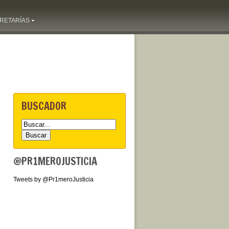
RETARÍAS
BUSCADOR
@PR1MEROJUSTICIA
Tweets by @Pr1meroJusticia