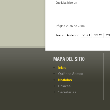
Justicia, hizo un
...
Página 2376 de 2384
Inicio
Anterior
2371
2372
23
MAPA DEL SITIO
Inicio
Quiénes Somos
Noticias
Enlaces
Secretarías