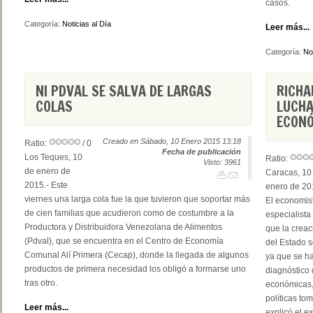
casos.
Categoría:
Noticias al Día
Leer más...
Categoría:
Not
NI PDVAL SE SALVA DE LARGAS
RICHA
COLAS
LUCHA
ECON
Creado en Sábado, 10 Enero 2015 13:18
Ratio:
/ 0
Fecha de publicación
Los Teques, 10
Ratio:
Visto: 3961
de enero de
Caracas, 10
2015.- Este
enero de 20
viernes una larga cola fue la que tuvieron que soportar más
El economis
de cien familias que acudieron como de costumbre a la
especialista
Productora y Distribuidora Venezolana de Alimentos
que la creac
(Pdval), que se encuentra en el Centro de Economía
del Estado s
Comunal Alí Primera (Cecap), donde la llegada de algunos
ya que se ha
productos de primera necesidad los obligó a formarse uno
diagnóstico 
tras otro.
económicas, 
políticas to
Leer más...
explicó el e