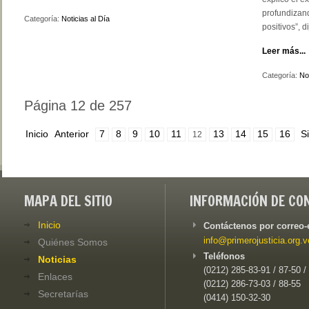
profundizan
Categoría:
Noticias al Día
positivos”, di
Leer más...
Categoría:
Not
Página 12 de 257
Inicio
Anterior
7
8
9
10
11
13
14
15
16
S
12
MAPA DEL SITIO
INFORMACIÓN DE CO
Inicio
Contáctenos por correo-
info@primerojusticia.org.v
Quiénes Somos
Teléfonos
Noticias
(0212) 285-83-91 / 87-50 /
Enlaces
(0212) 286-73-03 / 88-55
Secretarías
(0414) 150-32-30