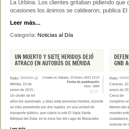
La Urbina. Los clientes gritaban pidiendo qu
ocasiones los ánimos se caldearon, publica El
Leer más...
Categoría:
Noticias al Día
UN MUERTO Y SIETE HERIDOS DEJÓ
DEFEN
ATRACO EN AUTOBÚS DE MÉRIDA
GNB A
Creado en Sábado, 10 Enero 2015 13:23
Ratio:
/ 0
Ratio:
Fecha de publicación
Mérida, 10 de
Caracas, 10
Visto: 3989
enero de 2015.-
enero de 20
Un chofer de 64
Cerca de
años fue asesinado, y otras siete personas heridas, durante
cumplirse un
un robo perpetrado por dos sujetos, en una unidad de
febrero del 
transporte público, que cubría la ruta El Vigía-Santa
muertes entr
Bárbara del Zulia, en la zona Sur del Lago de Maracaibo.
ciudadanos, 
avanzar en l
Leer más...