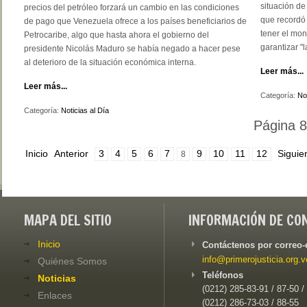
situación de
precios del petróleo forzará un cambio en las condiciones
que recordó 
de pago que Venezuela ofrece a los países beneficiarios de
tener el mon
Petrocaribe, algo que hasta ahora el gobierno del
garantizar "
presidente Nicolás Maduro se había negado a hacer pese
al deterioro de la situación económica interna.
Leer más...
Leer más...
Categoría:
Not
Categoría:
Noticias al Día
Página 8
Inicio
Anterior
3
4
5
6
7
9
10
11
12
Siguie
8
MAPA DEL SITIO
INFORMACIÓN DE CO
Inicio
Contáctenos por correo-
info@primerojusticia.org.v
Quiénes Somos
Teléfonos
Noticias
(0212) 285-83-91 / 87-50 /
Enlaces
(0212) 286-73-03 / 88-55