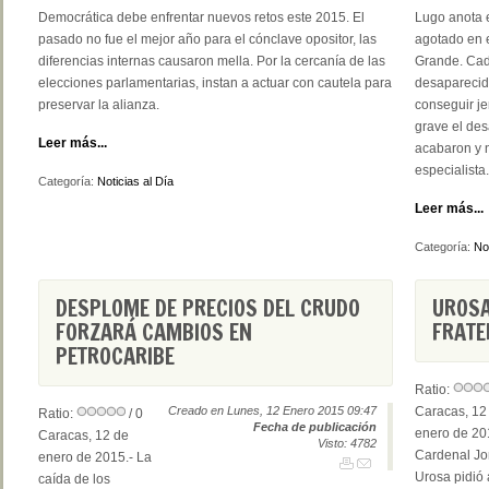
Democrática debe enfrentar nuevos retos este 2015. El
Lugo anota 
pasado no fue el mejor año para el cónclave opositor, las
agotado en e
diferencias internas causaron mella. Por la cercanía de las
Grande. Cad
elecciones parlamentarias, instan a actuar con cautela para
desaparecid
preservar la alianza.
conseguir je
grave el des
Leer más...
acabaron y n
especialista.
Categoría:
Noticias al Día
Leer más...
Categoría:
Not
DESPLOME DE PRECIOS DEL CRUDO
UROSA
FORZARÁ CAMBIOS EN
FRATE
PETROCARIBE
Ratio:
Creado en Lunes, 12 Enero 2015 09:47
Caracas, 12
Ratio:
/ 0
Fecha de publicación
enero de 201
Caracas, 12 de
Visto: 4782
Cardenal Jo
enero de 2015.- La
Urosa pidió 
caída de los