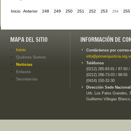
Inicio
Anterior
248
249
250
251
252
253
255
254
MAPA DEL SITIO
INFORMACIÓN DE CO
Inicio
Contáctenos por correo-
info@primerojusticia.org.v
Quiénes Somos
Teléfonos
Noticias
(0212) 285-83-91 / 87-50 /
Enlaces
(0212) 286-73-03 / 88-55
Secretarías
(0414) 150-32-30
Dirección Sede Nacional
Urb. Los Palos Grandes, 3e
Guillermo Villegas Blanco,