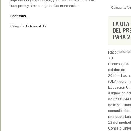
importación y exportación, y encarecen los costos de
transporte y almacenaje de las mercancías.
Categoría:
Not
Leer más...
LA ULA
Categoría:
Noticias al Día
DEL PR
PARA 2
Ratio:
/ 0
Caracas, 3 de
octubre de
2014 .- Las a
(ULA) fueron i
Educación Univ
asignación pr
de 2.508.344.8
de lo solicitad
comunicación l
presupuestario
12 del mediodí
Consejo Univer