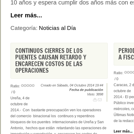
10 años y espera cumplir dos años más con es
Leer más...
Categoría:
Noticias al Día
CONTINUOS CIERRES DE LOS
PERIO
PUENTES CAUSAN RETARDO Y
A FIS
ENCARECEN COSTOS DE LAS
OPERACIONES
Ratio:
/ 0
Caracas, 2 
Creado en Sábado, 04 Octubre 2014 19:44
Ratio:
Fecha de publicación
octubre de
/ 0
Visto: 3898
2014.- El pe
Ureña, 4 de
Público inve
octubre de
miércoles, 
2014.- Con bastante preocupación ven los operadores
Últimas Noti
del comercio binacional los continuos y repentinos
de la redacc
bloqueos de los puentes internacionales de Ureña y San
Antonio, hechos que están retardando las operaciones de
Leer más...