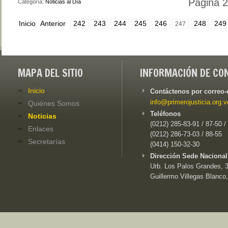
Página 
Categoría:
Noticias al Día
Inicio
Anterior
242
243
244
245
246
248
249
247
MAPA DEL SITIO
INFORMACIÓN DE CO
Inicio
Contáctenos por correo-
info@primerojusticia.org.v
Quiénes Somos
Teléfonos
Noticias
(0212) 285-83-91 / 87-50 /
Enlaces
(0212) 286-73-03 / 88-55
Secretarías
(0414) 150-32-30
Dirección Sede Nacional
Urb. Los Palos Grandes, 3e
Guillermo Villegas Blanco,