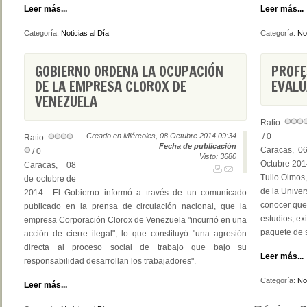
Leer más...
Leer más...
Categoría:
Noticias al Día
Categoría:
Not
GOBIERNO ORDENA LA OCUPACIÓN
PROFE
DE LA EMPRESA CLOROX DE
EVALÚ
VENEZUELA
Ratio:
Creado en Miércoles, 08 Octubre 2014 09:34
/ 0
Ratio:
Fecha de publicación
Caracas, 0
/ 0
Visto: 3680
Octubre 201
Caracas, 08
Tulio Olmos,
de octubre de
de la Univer
2014.- El Gobierno informó a través de un comunicado
conocer que
publicado en la prensa de circulación nacional, que la
estudios, ex
empresa Corporación Clorox de Venezuela "incurrió en una
paquete de s
acción de cierre ilegal", lo que constituyó "una agresión
directa al proceso social de trabajo que bajo su
Leer más...
responsabilidad desarrollan los trabajadores".
Categoría:
Not
Leer más...