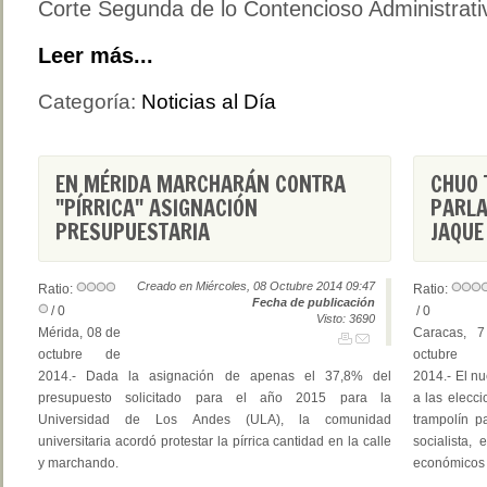
Corte Segunda de lo Contencioso Administrativ
Leer más...
Categoría:
Noticias al Día
EN MÉRIDA MARCHARÁN CONTRA
CHUO 
"PÍRRICA" ASIGNACIÓN
PARLA
PRESUPUESTARIA
JAQUE
Creado en Miércoles, 08 Octubre 2014 09:47
Ratio:
Ratio:
Fecha de publicación
/ 0
/ 0
Visto: 3690
Mérida, 08 de
Caracas, 
octubre de
octubre
2014.- Dada la asignación de apenas el 37,8% del
2014.- El n
presupuesto solicitado para el año 2015 para la
a las elecc
Universidad de Los Andes (ULA), la comunidad
trampolín 
universitaria acordó protestar la pírrica cantidad en la calle
socialista,
y marchando.
económicos q