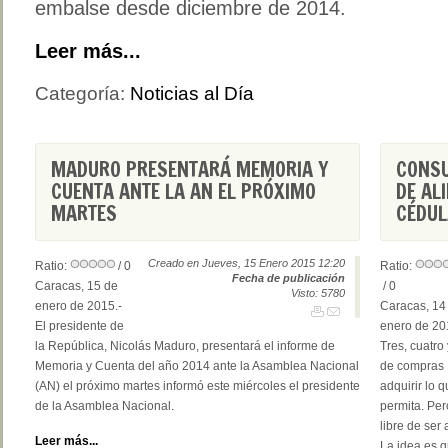
embalse desde diciembre de 2014.
Leer más...
Categoría:
Noticias al Día
MADURO PRESENTARÁ MEMORIA Y
CONSU
CUENTA ANTE LA AN EL PRÓXIMO
DE AL
MARTES
CÉDUL
Creado en Jueves, 15 Enero 2015 12:20
Ratio:
/ 0
Ratio:
Fecha de publicación
Caracas, 15 de
/ 0
Visto: 5780
enero de 2015.-
Caracas, 14
El presidente de
enero de 20
la República, Nicolás Maduro, presentará el informe de
Tres, cuatro
Memoria y Cuenta del año 2014 ante la Asamblea Nacional
de compras 
(AN) el próximo martes informó este miércoles el presidente
adquirir lo 
de la Asamblea Nacional.
permita. Per
libre de ser
Leer más...
La idea es 