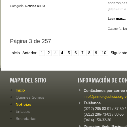
abrieron pas
Categoría:
Noticias al Día
golpearon a 
Leer más...
Categoría:
Not
Página 3 de 257
Inicio
Anterior
1
2
4
5
6
7
8
9
10
Siguient
3
MAPA DEL SITIO
INFORMACIÓN DE CO
Inicio
Contáctenos por correo-
info@primerojusticia.org.v
Quiénes Somos
Teléfonos
Noticias
(0212) 285-83-91 / 87-50 /
Enlaces
(0212) 286-73-03 / 88-55
Secretarías
(0414) 150-32-30
Dirección Sede Nacional