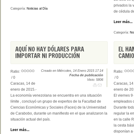
privados la 
Categoría:
Noticias al Día
de cédula de
Leer más...
Categoría:
Not
AQUÍ NO HAY DÓLARES PARA
EL HA
IMPORTAR NI PRODUCCIÓN
CAMIO
Creado en Miércoles, 14 Enero 2015 17:14
Ratio:
Ratio:
Fecha de publicación
/ 0
/ 0
Visto: 5806
Caracas, 14 de
Caracas, 14
enero de 2015.-
enero de 20
La economía venezolana se encuentra en una situación
El viernes 9
límite , concluyó un grupo de expertos de la Facultad de
empleados d
Ciencias Económicas y Sociales (Faces) de la Universidad
Durante toda
de Carabobo, durante un manifiesto en el que analizaron la
regular la e
situación actual del país.
en la calle 
la cesta bás
Leer más...
disponían a 