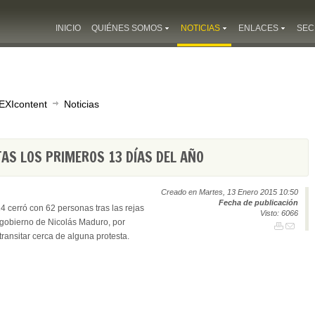
INICIO
QUIÉNES SOMOS
NOTICIAS
ENLACES
SEC
EXIcontent
Noticias
TAS LOS PRIMEROS 13 DÍAS DEL AÑO
Creado en Martes, 13 Enero 2015 10:50
Fecha de publicación
 cerró con 62 personas tras las rejas
Visto: 6066
l gobierno de Nicolás Maduro, por
transitar cerca de alguna protesta.