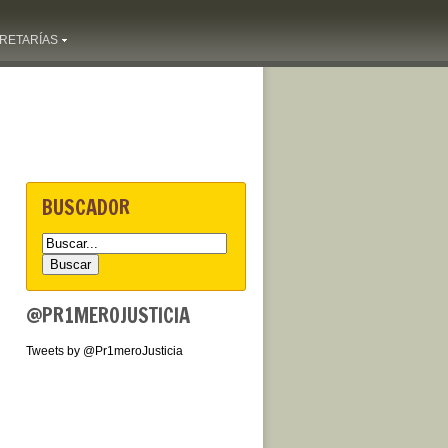
RETARÍAS
BUSCADOR
@PR1MEROJUSTICIA
Tweets by @Pr1meroJusticia