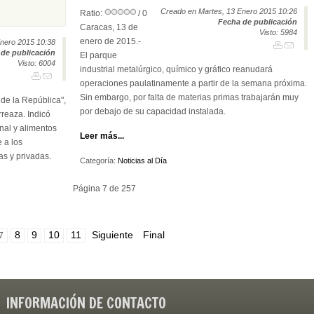
Creado en Martes, 13 Enero 2015 10:26
Ratio:
/ 0
Fecha de publicación
Caracas, 13 de
Visto: 5984
enero de 2015.-
nero 2015 10:38
de publicación
El parque
Visto: 6004
industrial metalúrgico, químico y gráfico reanudará
operaciones paulatinamente a partir de la semana próxima.
Sin embargo, por falta de materias primas trabajarán muy
 de la República",
por debajo de su capacidad instalada.
rreaza. Indicó
nal y alimentos
Leer más...
 a los
as y privadas.
Categoría:
Noticias al Día
Página 7 de 257
8
9
10
11
Siguiente
Final
7
INFORMACIÓN DE CONTACTO