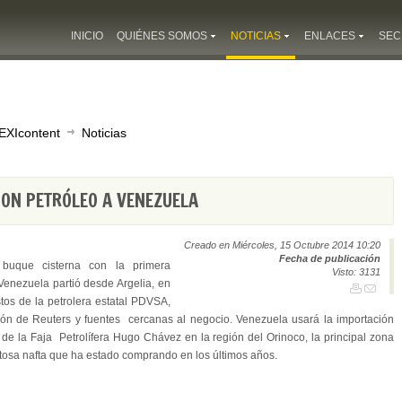
INICIO
QUIÉNES SOMOS
NOTICIAS
ENLACES
SEC
EXIcontent
Noticias
CON PETRÓLEO A VENEZUELA
Creado en Miércoles, 15 Octubre 2014 10:20
Fecha de publicación
buque cisterna con la primera
Visto: 3131
 Venezuela partió desde Argelia, en
os de la petrolera estatal PDVSA,
ón de Reuters y fuentes cercanas al negocio. Venezuela usará la importación
o de la Faja Petrolífera Hugo Chávez en la región del Orinoco, la principal zona
tosa nafta que ha estado comprando en los últimos años.