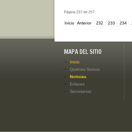
Página 237 de 257
Inicio
Anterior
232
233
234
MAPA DEL SITIO
Inicio
Quiénes Somos
Noticias
Enlaces
Secretarías