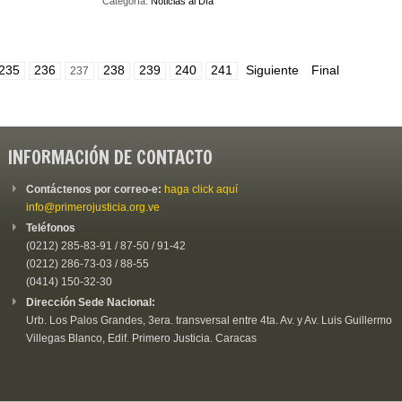
Categoría:
Noticias al Día
235
236
238
239
240
241
Siguiente
Final
237
INFORMACIÓN DE CONTACTO
Contáctenos por correo-e:
haga click aquí
info@primerojusticia.org.ve
Teléfonos
(0212) 285-83-91 / 87-50 / 91-42
(0212) 286-73-03 / 88-55
(0414) 150-32-30
Dirección Sede Nacional:
Urb. Los Palos Grandes, 3era. transversal entre 4ta. Av. y Av. Luis Guillermo
Villegas Blanco, Edif. Primero Justicia. Caracas