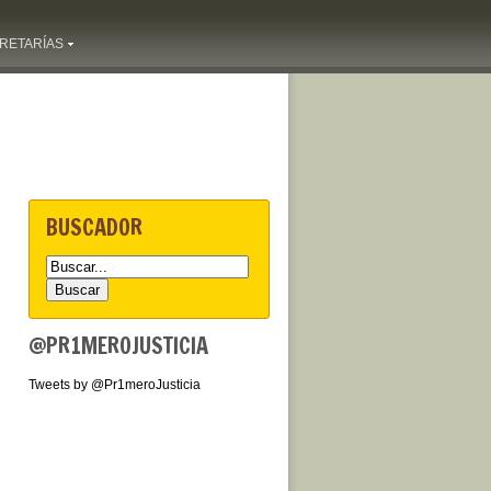
RETARÍAS
BUSCADOR
@PR1MEROJUSTICIA
Tweets by @Pr1meroJusticia