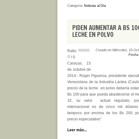
Categoría:
Noticias al Día
PIDEN AUMENTAR A BS 10
LECHE EN POLVO
Creado en Miércoles, 15 Oc
Ratio:
Fecha 
/ 0
Caracas, 15
de octubre de
2014.- Roger Figueroa, presidente ejecu
Venezolana de la Industria Láctea (Cavila
precio de la leche en polvo debería estar
Bs 100 para que pueda abastecerse el me
32, su valor actual regulado, po
internacional es de cinco mil dólares
tampoco por encima de los Bs 200, p
precio especulativo”.
Leer más...