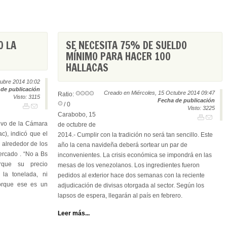
0 LA
SE NECESITA 75% DE SUELDO
MÍNIMO PARA HACER 100
HALLACAS
tubre 2014 10:02
de publicación
Creado en Miércoles, 15 Octubre 2014 09:47
Ratio:
Visto: 3115
Fecha de publicación
/ 0
Visto: 3225
Carabobo, 15
tivo de la Cámara
de octubre de
c), indicó que el
2014.- Cumplir con la tradición no será tan sencillo. Este
 alrededor de los
año la cena navideña deberá sortear un par de
rcado . “No a Bs
inconvenientes. La crisis económica se impondrá en las
rque su precio
mesas de los venezolanos. Los ingredientes fueron
 la tonelada, ni
pedidos al exterior hace dos semanas con la reciente
orque ese es un
adjudicación de divisas otorgada al sector. Según los
lapsos de espera, llegarán al país en febrero.
Leer más...