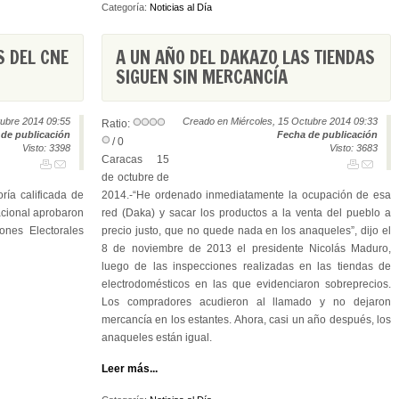
Categoría:
Noticias al Día
S DEL CNE
A UN AÑO DEL DAKAZO LAS TIENDAS
SIGUEN SIN MERCANCÍA
tubre 2014 09:55
Creado en Miércoles, 15 Octubre 2014 09:33
Ratio:
de publicación
Fecha de publicación
/ 0
Visto: 3398
Visto: 3683
Caracas 15
de octubre de
ía calificada de
2014.-“He ordenado inmediatamente la ocupación de esa
acional aprobaron
red (Daka) y sacar los productos a la venta del pueblo a
ones Electorales
precio justo, que no quede nada en los anaqueles”, dijo el
8 de noviembre de 2013 el presidente Nicolás Maduro,
luego de las inspecciones realizadas en las tiendas de
electrodomésticos en las que evidenciaron sobreprecios.
Los compradores acudieron al llamado y no dejaron
mercancía en los estantes. Ahora, casi un año después, los
anaqueles están igual.
Leer más...