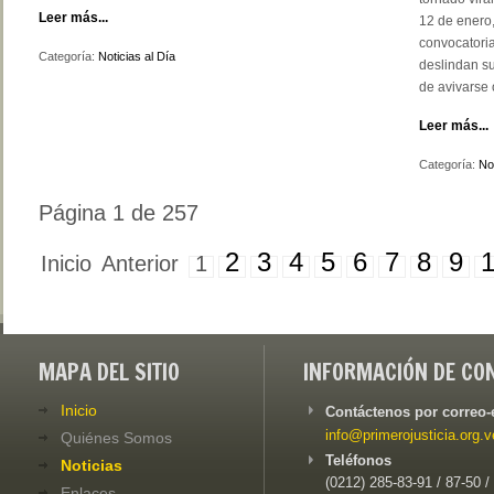
Leer más...
12 de enero
convocatoria 
Categoría:
Noticias al Día
deslindan su
de avivarse 
Leer más...
Categoría:
Not
Página 1 de 257
2
3
4
5
6
7
8
9
Inicio
Anterior
1
MAPA DEL SITIO
INFORMACIÓN DE CO
Inicio
Contáctenos por correo-
info@primerojusticia.org.v
Quiénes Somos
Teléfonos
Noticias
(0212) 285-83-91 / 87-50 /
Enlaces