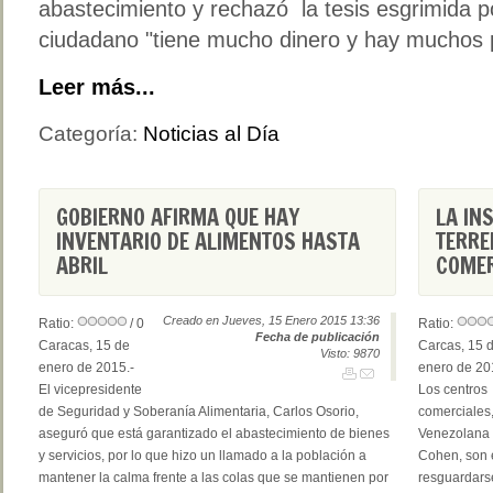
abastecimiento y rechazó la tesis esgrimida p
ciudadano "tiene mucho dinero y hay muchos 
Leer más...
Categoría:
Noticias al Día
GOBIERNO AFIRMA QUE HAY
LA IN
INVENTARIO DE ALIMENTOS HASTA
TERRE
ABRIL
COMER
Creado en Jueves, 15 Enero 2015 13:36
Ratio:
/ 0
Ratio:
Fecha de publicación
Caracas, 15 de
Carcas, 15 
Visto: 9870
enero de 2015.-
enero de 20
El vicepresidente
Los centros
de Seguridad y Soberanía Alimentaria, Carlos Osorio,
comerciales
aseguró que está garantizado el abastecimiento de bienes
Venezolana 
y servicios, por lo que hizo un llamado a la población a
Cohen, son 
mantener la calma frente a las colas que se mantienen por
resguardarse