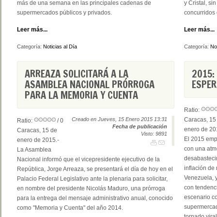
más de una semana en las principales cadenas de
y Cristal, s
supermercados públicos y privados.
concurridos
Leer más...
Leer más...
Categoría:
Noticias al Día
Categoría:
Not
ARREAZA SOLICITARÁ A LA
2015:
ASAMBLEA NACIONAL PRÓRROGA
ESPE
PARA LA MEMORIA Y CUENTA
Ratio:
Creado en Jueves, 15 Enero 2015 13:31
Caracas, 15
Ratio:
/ 0
Fecha de publicación
enero de 20
Caracas, 15 de
Visto: 9891
El 2015 em
enero de 2015.-
con una atmó
La Asamblea
desabastecim
Nacional informó que el vicepresidente ejecutivo de la
inflación d
República, Jorge Arreaza, se presentará el día de hoy en el
Venezuela, y
Palacio Federal Legislativo ante la plenaria para solicitar,
con tendenci
en nombre del presidente Nicolás Maduro, una prórroga
escenario co
para la entrega del mensaje administrativo anual, conocido
supermercad
como "Memoria y Cuenta" del año 2014.
tornado vira