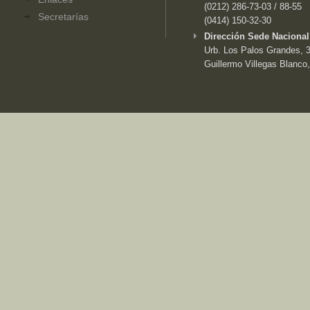
(0212) 286-73-03 / 88-55
Secretarías
(0414) 150-32-30
Dirección Sede Nacional
Urb. Los Palos Grandes, 3e
Guillermo Villegas Blanco,