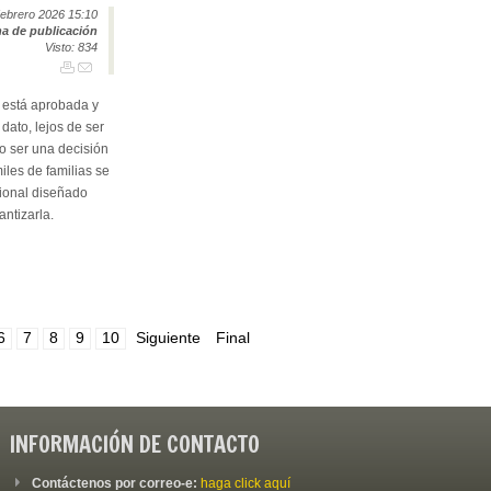
ebrero 2026 15:10
a de publicación
Visto: 834
 está aprobada y
dato, lejos de ser
do ser una decisión
miles de familias se
cional diseñado
antizarla.
6
7
8
9
10
Siguiente
Final
INFORMACIÓN DE CONTACTO
Contáctenos por correo-e:
haga click aquí