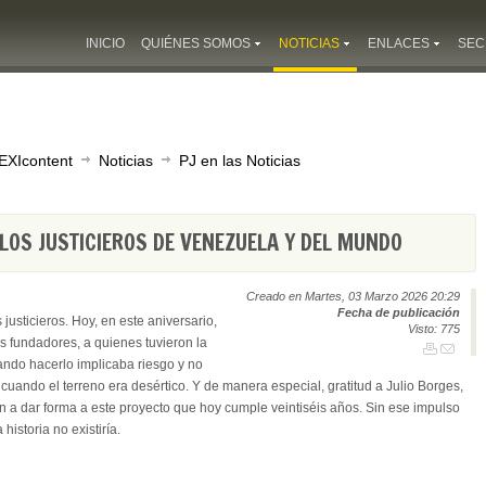
INICIO
QUIÉNES SOMOS
NOTICIAS
ENLACES
SEC
EXIcontent
Noticias
PJ en las Noticias
LOS JUSTICIEROS DE VENEZUELA Y DEL MUNDO
Creado en Martes, 03 Marzo 2026 20:29
Fecha de publicación
justicieros. Hoy, en este aniversario,
Visto: 775
ros fundadores, a quienes tuvieron la
uando hacerlo implicaba riesgo y no
uando el terreno era desértico. Y de manera especial, gratitud a Julio Borges,
on a dar forma a este proyecto que hoy cumple veintiséis años. Sin ese impulso
 historia no existiría.