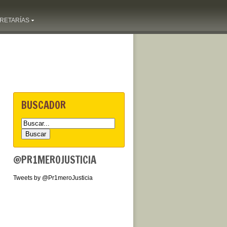
RETARÍAS
BUSCADOR
@PR1MEROJUSTICIA
Tweets by @Pr1meroJusticia