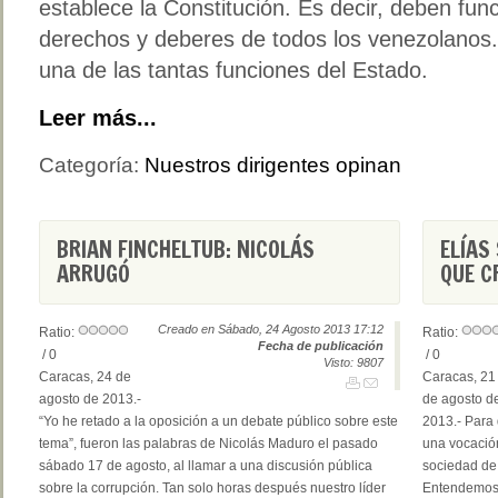
establece la Constitución. Es decir, deben fun
derechos y deberes de todos los venezolanos.
una de las tantas funciones del Estado.
Leer más...
Categoría:
Nuestros dirigentes opinan
BRIAN FINCHELTUB: NICOLÁS
ELÍAS
ARRUGÓ
QUE C
Creado en Sábado, 24 Agosto 2013 17:12
Ratio:
Ratio:
Fecha de publicación
/ 0
/ 0
Visto: 9807
Caracas, 24 de
Caracas, 21
agosto de 2013.-
de agosto d
“Yo he retado a la oposición a un debate público sobre este
2013.- Para
tema”, fueron las palabras de Nicolás Maduro el pasado
una vocación
sábado 17 de agosto, al llamar a una discusión pública
sociedad de 
sobre la corrupción. Tan solo horas después nuestro líder
Entendemos q