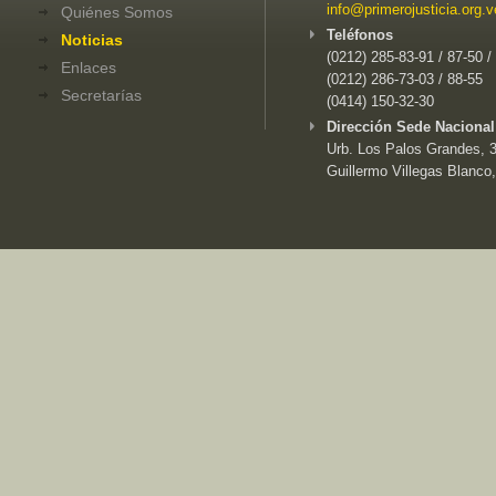
info@primerojusticia.org.v
Quiénes Somos
Teléfonos
Noticias
(0212) 285-83-91 / 87-50 /
Enlaces
(0212) 286-73-03 / 88-55
Secretarías
(0414) 150-32-30
Dirección Sede Nacional
Urb. Los Palos Grandes, 3e
Guillermo Villegas Blanco,