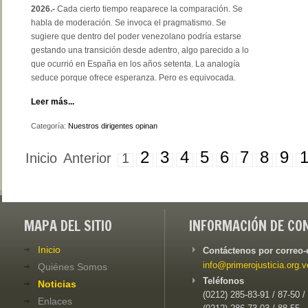
2026.-
Cada cierto tiempo reaparece la comparación. Se
habla de moderación. Se invoca el pragmatismo. Se
sugiere que dentro del poder venezolano podría estarse
gestando una transición desde adentro, algo parecido a lo
que ocurrió en España en los años setenta. La analogía
seduce porque ofrece esperanza. Pero es equivocada.
Leer más...
Categoría:
Nuestros dirigentes opinan
2
3
4
5
6
7
8
9
Inicio
Anterior
1
MAPA DEL SITIO
INFORMACIÓN DE CO
Inicio
Contáctenos por correo-
info@primerojusticia.org.v
Quiénes Somos
Teléfonos
Noticias
(0212) 285-83-91 / 87-50 /
Enlaces