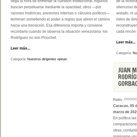
llega la hora de enfrentar la cuestión institucional. Algunos
de la victor
buscan perpetuarse mediante la opacidad; otros —por
silencioso 
razones históricas, presiones internas o cálculos políticos—
aislado, ni 
terminan sometiendo el poder a reglas que abren el camino
miles de di
hacia una transición. Esa diferencia importa y conviene
reconstruye
recordarla cuando se observa la situación venezolana: los
cada rincón
Rodríguez no son Pinochet.
Leer más...
Leer más...
Categoría:
Nu
Categoría:
Nuestros dirigentes opinan
JUAN M
RODRÍG
GORBA
Ratio:
Caracas, 05 
marzo de 202
En política las
comparaciones
otras, confun
insinuarse un