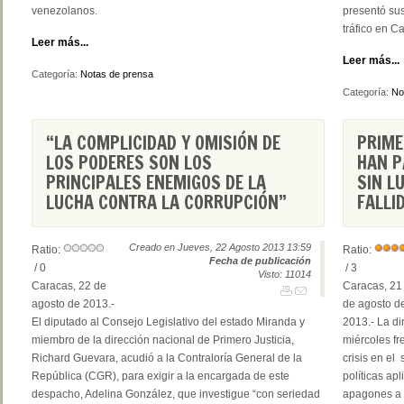
venezolanos.
presentó sus
tráfico en C
Leer más...
Leer más...
Categoría:
Notas de prensa
Categoría:
No
“LA COMPLICIDAD Y OMISIÓN DE
PRIME
LOS PODERES SON LOS
HAN P
PRINCIPALES ENEMIGOS DE LA
SIN L
LUCHA CONTRA LA CORRUPCIÓN”
FALLI
Creado en Jueves, 22 Agosto 2013 13:59
Ratio:
Ratio:
Fecha de publicación
/ 0
/ 3
Visto: 11014
Caracas, 22 de
Caracas, 21
agosto de 2013.-
de agosto d
El diputado al Consejo Legislativo del estado Miranda y
2013.- La di
miembro de la dirección nacional de Primero Justicia,
miércoles fr
Richard Guevara, acudió a la Contraloría General de la
crisis en el
República (CGR), para exigir a la encargada de este
políticas ap
despacho, Adelina González, que investigue “con seriedad
apagones a n