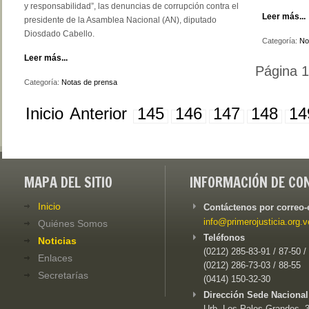
y responsabilidad”, las denuncias de corrupción contra el
Leer más...
presidente de la Asamblea Nacional (AN), diputado
Diosdado Cabello.
Categoría:
No
Leer más...
Página 
Categoría:
Notas de prensa
Inicio
Anterior
145
146
147
148
14
MAPA DEL SITIO
INFORMACIÓN DE CO
Inicio
Contáctenos por correo-
info@primerojusticia.org.v
Quiénes Somos
Teléfonos
Noticias
(0212) 285-83-91 / 87-50 /
Enlaces
(0212) 286-73-03 / 88-55
Secretarías
(0414) 150-32-30
Dirección Sede Nacional
Urb. Los Palos Grandes, 3e