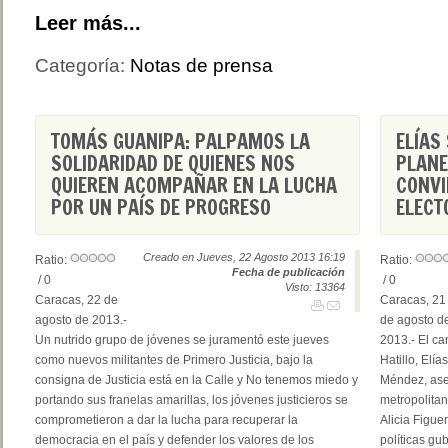
Leer más...
Categoría:
Notas de prensa
TOMÁS GUANIPA: PALPAMOS LA
ELÍAS
SOLIDARIDAD DE QUIENES NOS
PLANE
QUIEREN ACOMPAÑAR EN LA LUCHA
CONVI
POR UN PAÍS DE PROGRESO
ELECT
Creado en Jueves, 22 Agosto 2013 16:19
Ratio:
Ratio:
Fecha de publicación
/ 0
/ 0
Visto: 13364
Caracas, 22 de
Caracas, 21
agosto de 2013.-
de agosto d
Un nutrido grupo de jóvenes se juramentó este jueves
2013.- El ca
como nuevos militantes de Primero Justicia, bajo la
Hatillo, El
consigna de Justicia está en la Calle y No tenemos miedo y
Méndez, ases
portando sus franelas amarillas, los jóvenes justicieros se
metropolitan
comprometieron a dar la lucha para recuperar la
Alicia Figue
democracia en el país y defender los valores de los
políticas gu