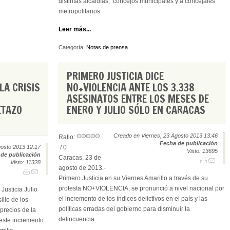
distintas alcaldías, concejos municipales y a concejales
metropolitanos.
Leer más...
Categoría:
Notas de prensa
PRIMERO JUSTICIA DICE
LA CRISIS
NO+VIOLENCIA ANTE LOS 3.338
ASESINATOS ENTRE LOS MESES DE
ETAZO
ENERO Y JULIO SÓLO EN CARACAS
Creado en Viernes, 23 Agosto 2013 13:46
Ratio:
Fecha de publicación
osto 2013 12:17
/ 0
Visto: 13695
de publicación
Caracas, 23 de
Visto: 11328
agosto de 2013.-
Primero Justicia en su Viernes Amarillo a través de su
protesta NO+VIOLENCIA, se pronunció a nivel nacional por
Justicia Julio
el incremento de los índices delictivos en el país y las
illo de los
políticas erradas del gobierno para disminuir la
precios de la
delincuencia.
 este incremento