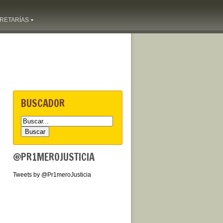
RETARÍAS
BUSCADOR
@PR1MEROJUSTICIA
Tweets by @Pr1meroJusticia