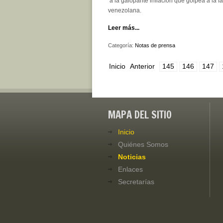
a la galopante inflación que golpea a la fa
venezolana.
Leer más...
Categoría:
Notas de prensa
Inicio
Anterior
145
146
147
MAPA DEL SITIO
Inicio
Quiénes Somos
Noticias
Enlaces
Secretarías