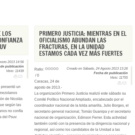
E LOS
PRIMERO JUSTICIA: MIENTRAS EN EL
ONFIANZA
OFICIALISMO ABUNDAN LAS
SUV
FRACTURAS, EN LA UNIDAD
ESTAMOS CADA VEZ MÁS FUERTES
osto 2013 14:56
de publicación
Creado en Sábado, 24 Agosto 2013 13:26
Ratio:
Visto: 11439
Fecha de publicación
/ 0
Visto: 11755
Caracas, 24 de
s presentó un
agosto de 2013.-
enezolanos
La organización Primero Justicia realizó este sábado su
ión de Nicolás
Comité Político Nacional Ampliado, encabezado por el
que según las
coordinador nacional de la tolda amarilla, Julio Borges, el
anos no confía
secretario general nacional, Tomás Guanipa y el secretario
a del Psuv.
nacional de organización, Edinson Ferrer. Esta actividad
también contó con la presencia de la dirigencia nacional y
regional, así como los candidatos de la Unidad a las