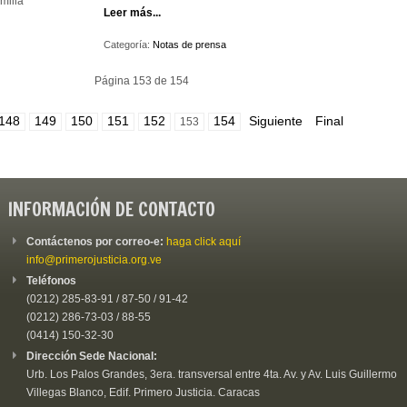
milia
Leer más...
Categoría:
Notas de prensa
Página 153 de 154
148
149
150
151
152
154
Siguiente
Final
153
INFORMACIÓN DE CONTACTO
Contáctenos por correo-e:
haga click aquí
info@primerojusticia.org.ve
Teléfonos
(0212) 285-83-91 / 87-50 / 91-42
(0212) 286-73-03 / 88-55
(0414) 150-32-30
Dirección Sede Nacional:
Urb. Los Palos Grandes, 3era. transversal entre 4ta. Av. y Av. Luis Guillermo
Villegas Blanco, Edif. Primero Justicia. Caracas