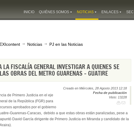
INICIO
QUIÉNES SOMOS
NOTICIAS
ENLACES
SEC
EXIcontent
Noticias
PJ en las Noticias
A LA FISCALÍA GENERAL INVESTIGAR A QUIENES SE
LAS OBRAS DEL METRO GUARENAS – GUATIRE
Creado en Miércoles, 28 Agosto 2013 12:18
Fecha de publicación
cia de Primero Justicia en el eje
Visto: 13228
neral de la República (FGR) para
 recursos aprobados por el gobierno
Guatire-Guarenas-Caracas, debido a que estas obras están paralizadas, pese a
 apuntó David García dirigente de Primero Justicia en Miranda y candidato de la
Araira).