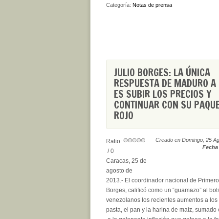
Categoría:
Notas de prensa
JULIO BORGES: LA ÚNICA
RESPUESTA DE MADURO A 
ES SUBIR LOS PRECIOS Y
CONTINUAR CON SU PAQU
ROJO
Creado en Domingo, 25 Ag
Ratio:
Fecha 
/ 0
Caracas, 25 de
agosto de
2013.- El coordinador nacional de Primero 
Borges, calificó como un “guamazo” al bols
venezolanos los recientes aumentos a los 
pasta, el pan y la harina de maíz, sumado