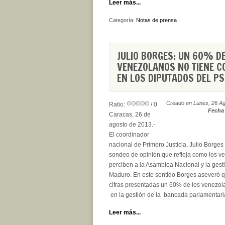
Leer más...
Categoría:
Notas de prensa
JULIO BORGES: UN 60% D
VENEZOLANOS NO TIENE C
EN LOS DIPUTADOS DEL P
Creado en Lunes, 26 Ag
Ratio:
/ 0
Fecha 
Caracas, 26 de
agosto de 2013.-
El coordinador
nacional de Primero Justicia, Julio Borge
sondeo de opinión que refleja como los v
perciben a la Asamblea Nacional y la gest
Maduro. En este sentido Borges aseveró 
cifras presentadas un 60% de los venezol
en la gestión de la bancada parlamentari
Leer más...