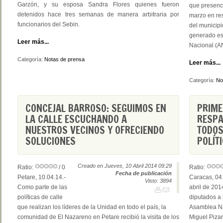
Garzón, y su esposa Sandra Flores quienes fueron
que presenci
detenidos hace tres semanas de manera arbitraria por
marzo en re
funcionarios del Sebin.
del municipi
generado es
Leer más...
Nacional (A
Categoría:
Notas de prensa
Leer más...
Categoría:
No
CONCEJAL BARROSO: SEGUIMOS EN
PRIME
LA CALLE ESCUCHANDO A
RESPA
NUESTROS VECINOS Y OFRECIENDO
TODOS
SOLUCIONES
POLÍT
Creado en Jueves, 10 Abril 2014 09:29
Ratio:
/ 0
Ratio:
Fecha de publicación
Petare, 10.04.14.-
Caracas, 04
Visto: 3894
Como parte de las
abril de 201
políticas de calle
diputados a
que realizan los líderes de la Unidad en todo el país, la
Asamblea Na
comunidad de El Nazareno en Petare recibió la visita de los
Miguel Pizar