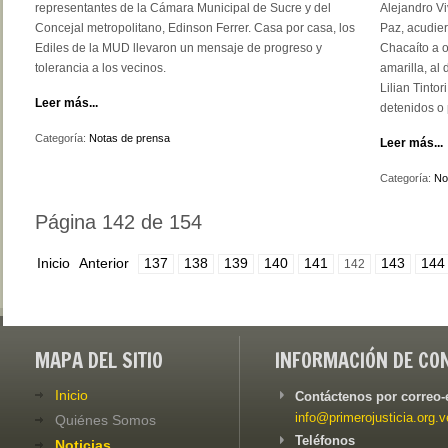
representantes de la Cámara Municipal de Sucre y del
Alejandro Vi
Concejal metropolitano, Edinson Ferrer. Casa por casa, los
Paz, acudier
Ediles de la MUD llevaron un mensaje de progreso y
Chacaíto a o
tolerancia a los vecinos.
amarilla, al
Lilian Tintor
Leer más...
detenidos o 
Categoría:
Notas de prensa
Leer más...
Categoría:
No
Página 142 de 154
Inicio
Anterior
137
138
139
140
141
143
144
142
MAPA DEL SITIO
INFORMACIÓN DE CO
Inicio
Contáctenos por correo-
info@primerojusticia.org.v
Quiénes Somos
Teléfonos
Noticias