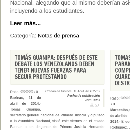
Nacional, alegando que al mismo deberían asis
incluyendo a los estudiantes.
Leer más...
Categoría:
Notas de prensa
TOMÁS GUANIPA: DESPUÉS DE ESTE
TOMAS
DEBATE LOS VENEZOLANOS DEBEN
PARAM
TENER NUEVAS FUERZAS PARA
COMPL
SEGUIR PROTESTANDO
GUARD
DESTR
Creado en Viernes, 11 Abril 2014 15:59
Ratio:
/ 0
Fecha de publicación
Barinas, 11 de
Ratio:
Visto: 4084
abril de 2014.-
/ 0
Tomás Guanipa,
Maracaibo, 
secretario general nacional de Primero Justicia y diputado
de abril de
a la Asamblea Nacional, visitó este viernes en el estado
2014.-
El eq
Barinas a los dirigentes de Primero Justicia Hernando
Rodríguez, 