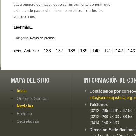
cada primero de mayo, debe ser un aumento general que
este acorde para cubrir las necesidades de todos los
venezolanos.
Leer más...
Categoría:
Notas de prensa
Inicio
Anterior
136
137
138
139
140
142
143
141
MAPA DEL SITIO
INFORMACIÓN DE CO
Inicio
Contáctenos por correo-
info@primerojusticia.org.v
Quiénes Somos
Teléfonos
Noticias
(0212) 285-83-91 / 87-50 /
Enlaces
(0212) 286-73-03 / 88-55
Secretarías
(0414) 150-32-30
Dirección Sede Nacional
Urb. Los Palos Grandes, 3e