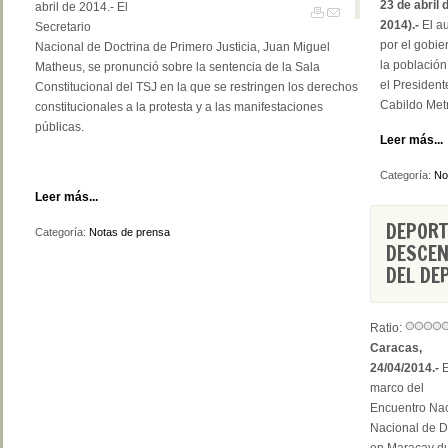
23 de abril 
abril de 2014.- El
2014).-
El a
Secretario
por el gobie
Nacional de Doctrina de Primero Justicia, ‎Juan Miguel
la población
Matheus, se pronunció sobre la sentencia de la Sala
el President
Constitucional del TSJ en la que se restringen los derechos
Cabildo Metr
constitucionales a la protesta y a las manifestaciones
públicas.
Leer más...
Categoría:
No
Leer más...
DEPORT
Categoría:
Notas de prensa
DESCEN
DEL DE
Ratio:
Caracas,
24/04/2014.-
E
marco del
Encuentro Naci
Nacional de D