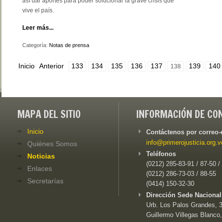
así dar aportes para poder solucionar la grave crisis que
vive el país.
Leer más...
Categoría:
Notas de prensa
Inicio
Anterior
133
134
135
136
137
139
140
138
MAPA DEL SITIO
INFORMACIÓN DE CO
Inicio
Contáctenos por correo-
info@primerojusticia.org.v
Quiénes Somos
Teléfonos
Noticias
(0212) 285-83-91 / 87-50 /
Enlaces
(0212) 286-73-03 / 88-55
Secretarías
(0414) 150-32-30
Dirección Sede Nacional
Urb. Los Palos Grandes, 3e
Guillermo Villegas Blanco,