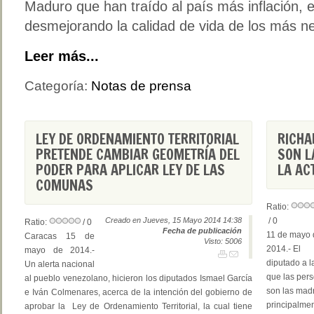
Maduro que han traído al país más inflación,
desmejorando la calidad de vida de los más n
Leer más...
Categoría:
Notas de prensa
LEY DE ORDENAMIENTO TERRITORIAL
RICHA
PRETENDE CAMBIAR GEOMETRÍA DEL
SON L
PODER PARA APLICAR LEY DE LAS
LA AC
COMUNAS
Ratio:
Creado en Jueves, 15 Mayo 2014 14:38
/ 0
Ratio:
/ 0
Fecha de publicación
11 de mayo 
Caracas 15 de
Visto: 5006
2014.- El
mayo de 2014.-
diputado a 
Un alerta nacional
que las per
al pueblo venezolano, hicieron los diputados Ismael García
son las mad
e Iván Colmenares, acerca de la intención del gobierno de
principalmen
aprobar la Ley de Ordenamiento Territorial, la cual tiene