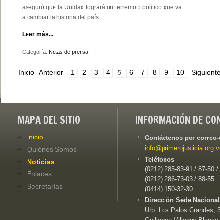
aseguró que la Unidad logrará un terremoto político que va
a cambiar la historia del país.
Leer más...
Categoría:
Notas de prensa
Inicio
Anterior
1
2
3
4
6
7
8
9
10
Siguient
5
MAPA DEL SITIO
INFORMACIÓN DE CO
Inicio
Contáctenos por correo-
info@primerojusticia.org.v
Quiénes Somos
Teléfonos
Noticias
(0212) 285-83-91 / 87-50 /
Enlaces
(0212) 286-73-03 / 88-55
Secretarías
(0414) 150-32-30
Dirección Sede Nacional
Urb. Los Palos Grandes, 3e
Guillermo Villegas Blanco,