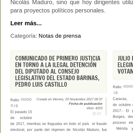
Nicolás Maduro, sino que hoy dirigentes uti
para proyectos políticos personales.
Leer más...
Categoría:
Notas de prensa
COMUNICADO DE PRIMERO JUSTICIA
JULIO
EN TORNO A LA ILEGAL DETENCIÓN
ELEGI
DEL DIPUTADO AL CONSEJO
VOTAM
LEGISLATIVO DEL ESTADO BARINAS,
PEDRO LUIS CASTILLO
Ratio:
/ 0
Caracas, 
Creado en Viernes, 03 Noviembre 2017 09:37
Ratio:
Fecha de publicación
de octubre 
/ 0
Visto: 4203
2017.- El 
El pasado 15
Borges, den
de octubre
proceso el
de 2017, mientras se fraguaba en todo el país el fraude
Mérida y 
electoral, por parte del régimen de Nicolás Maduro, fue