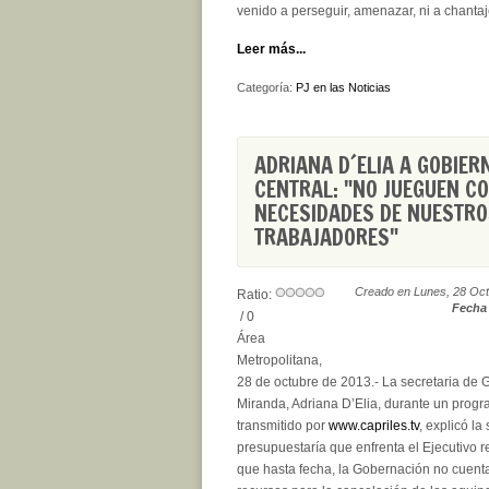
venido a perseguir, amenazar, ni a chantaj
Leer más...
Categoría:
PJ en las Noticias
ADRIANA D´ELIA A GOBIER
CENTRAL: "NO JUEGUEN C
NECESIDADES DE NUESTR
TRABAJADORES"
Creado en Lunes, 28 Oct
Ratio:
Fecha 
/ 0
Área
Metropolitana,
28 de octubre de 2013.- La secretaria de 
Miranda, Adriana D’Elia, durante un prog
transmitido por
www.capriles.tv
, explicó la
presupuestaría que enfrenta el Ejecutivo re
que hasta fecha, la Gobernación no cuenta