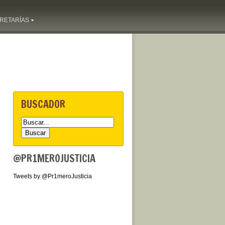
RETARÍAS
BUSCADOR
@PR1MEROJUSTICIA
Tweets by @Pr1meroJusticia