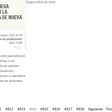
Página 4914 de 5023
IEGA
 LA
A DE NUEVA
S
ctubre 2013 16:38
a de publicación
Visto: 5194
caron pancartas en
enas y con
ión de quienes
 Guarenas –
piezan a calentarse
les de diciembre.
1
4912
4913
4915
4916
4917
4918
Siguiente
Fin
4914