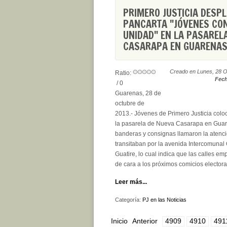
PRIMERO JUSTICIA DESPL
PANCARTA "JÓVENES CON
UNIDAD" EN LA PASAREL
CASARAPA EN GUARENA
Creado en Lunes, 28 O
Ratio:
Fech
/ 0
Guarenas, 28 de
octubre de
2013.- Jóvenes de Primero Justicia colo
la pasarela de Nueva Casarapa en Guar
banderas y consignas llamaron la atenc
transitaban por la avenida Intercomunal
Guatire, lo cual indica que las calles em
de cara a los próximos comicios electora
Leer más...
Categoría:
PJ en las Noticias
Inicio
Anterior
4909
4910
491