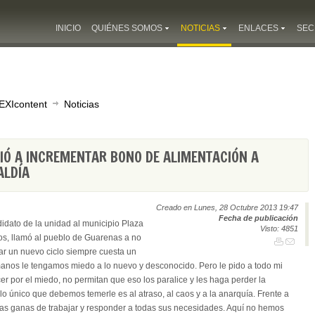
INICIO
QUIÉNES SOMOS
NOTICIAS
ENLACES
SEC
EXIcontent
Noticias
Ó A INCREMENTAR BONO DE ALIMENTACIÓN A
ALDÍA
Creado en Lunes, 28 Octubre 2013 19:47
Fecha de publicación
idato de la unidad al municipio Plaza
Visto: 4851
os, llamó al pueblo de Guarenas a no
r un nuevo ciclo siempre cuesta un
anos le tengamos miedo a lo nuevo y desconocido. Pero le pido a todo mi
 por el miedo, no permitan que eso los paralice y les haga perder la
 lo único que debemos temerle es al atraso, al caos y a la anarquía. Frente a
s ganas de trabajar y responder a todas sus necesidades. Aquí no hemos