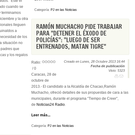
ldos. “Este el
ado cuando se
Categoría:
PJ en las Noticias
 y terminamos
ciembre y la otra
RAMÓN MUCHACHO PIDE TRABAJAR
cionales lleguen
guinaldos a
PARA "DETENER EL ÉXODO DE
necesidad de los
POLICÍAS": "LUEGO DE SER
a situación no
ENTRENADOS, MATAN TIGRE"
y padres que
cas y los regalos
Creado en Lunes, 28 Octubre 2013 16:44
Ratio:
Fecha de publicación
/ 0
Visto: 5323
Caracas, 28 de
octubre de
2013.- El candidato a la Alcaldía de Chacao,Ramón
Muchacho, ofreció detalles de sus propuestas de cara a las
municipales, durante el programa “Tiempo de Creer”,
de
Noticias24 Radio
.
Leer más...
Categoría:
PJ en las Noticias