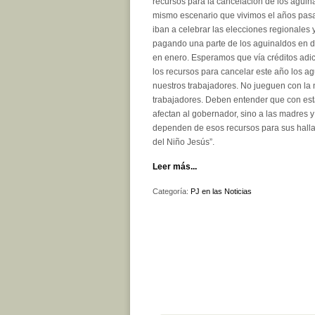
recursos para la cancelación de los aguina
mismo escenario que vivimos el años pas
iban a celebrar las elecciones regionales
pagando una parte de los aguinaldos en di
en enero. Esperamos que vía créditos adi
los recursos para cancelar este año los a
nuestros trabajadores. No jueguen con la 
trabajadores. Deben entender que con est
afectan al gobernador, sino a las madres 
dependen de esos recursos para sus halla
del Niño Jesús”.
Leer más...
Categoría:
PJ en las Noticias