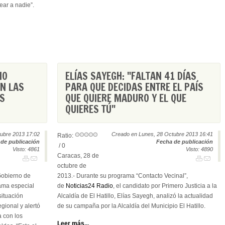
ear a nadie”.
NO
ELÍAS SAYEGH: "FALTAN 41 DÍAS
ON LAS
PARA QUE DECIDAS ENTRE EL PAÍS
OS
QUE QUIERE MADURO Y EL QUE
QUIERES TÚ"
ubre 2013 17:02
Creado en Lunes, 28 Octubre 2013 16:41
Ratio:
de publicación
Fecha de publicación
/ 0
Visto: 4861
Visto: 4890
Caracas, 28 de
octubre de
Gobierno de
2013.- Durante su programa “Contacto Vecinal”,
rama especial
de
Noticias24 Radio
, el candidato por Primero Justicia a la
 situación
Alcaldía de El Hatillo, Elías Sayegh, analizó la actualidad
gional y alertó
de su campaña por la Alcaldía del Municipio El Hatillo.
 con los
Leer más...