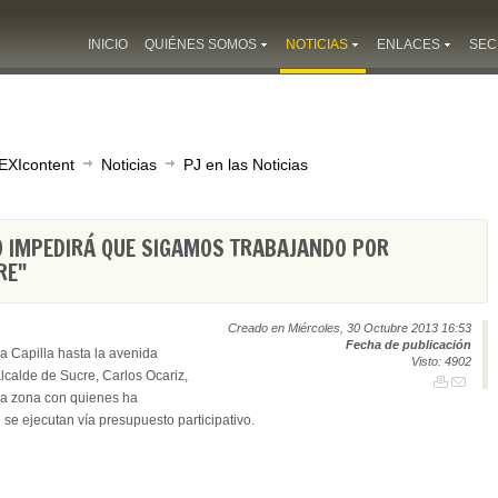
INICIO
QUIÉNES SOMOS
NOTICIAS
ENLACES
SEC
EXIcontent
Noticias
PJ en las Noticias
O IMPEDIRÁ QUE SIGAMOS TRABAJANDO POR
RE"
Creado en Miércoles, 30 Octubre 2013 16:53
Fecha de publicación
a Capilla hasta la avenida
Visto: 4902
calde de Sucre, Carlos Ocariz,
 la zona con quienes ha
 se ejecutan vía presupuesto participativo.