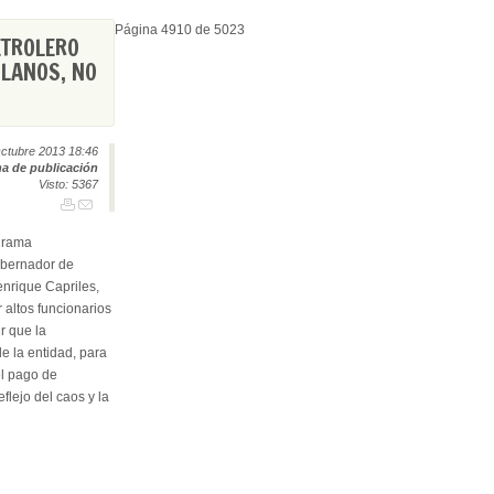
Página 4910 de 5023
ETROLERO
OLANOS, NO
ctubre 2013 18:46
a de publicación
Visto: 5367
ograma
obernador de
enrique Capriles,
altos funcionarios
r que la
e la entidad, para
el pago de
flejo del caos y la