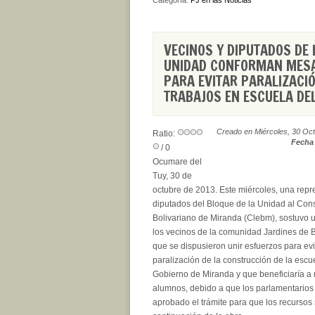
Categoría:
PJ en las Noticias
VECINOS Y DIPUTADOS DE 
UNIDAD CONFORMAN MESA
PARA EVITAR PARALIZACI
TRABAJOS EN ESCUELA DE
Creado en Miércoles, 30 Oc
Ratio:
Fecha 
/ 0
Ocumare del
Tuy, 30 de
octubre de 2013. Este miércoles, una repr
diputados del Bloque de la Unidad al Cons
Bolivariano de Miranda (Clebm), sostuvo 
los vecinos de la comunidad Jardines de B
que se dispusieron unir esfuerzos para evi
paralización de la construcción de la escu
Gobierno de Miranda y que beneficiaría a
alumnos, debido a que los parlamentarios
aprobado el trámite para que los recursos 