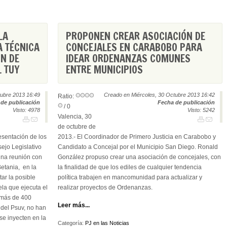
LA
PROPONEN CREAR ASOCIACIÓN DE
 TÉCNICA
CONCEJALES EN CARABOBO PARA
ÓN DE
IDEAR ORDENANZAS COMUNES
L TUY
ENTRE MUNICIPIOS
tubre 2013 16:49
Creado en Miércoles, 30 Octubre 2013 16:42
Ratio:
de publicación
Fecha de publicación
/ 0
Visto: 4978
Visto: 5242
Valencia, 30
de octubre de
esentación de los
2013.- El Coordinador de Primero Justicia en Carabobo y
ejo Legislativo
Candidato a Concejal por el Municipio San Diego. Ronald
una reunión con
González propuso crear una asociación de concejales, con
etania, en la
la finalidad de que los ediles de cualquier tendencia
tar la posible
política trabajen en mancomunidad para actualizar y
ela que ejecuta el
realizar proyectos de Ordenanzas.
 más de 400
Leer más...
 del Psuv, no han
se inyecten en la
Categoría:
PJ en las Noticias