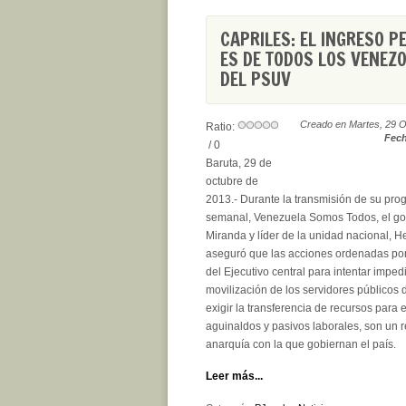
CAPRILES: EL INGRESO P
ES DE TODOS LOS VENEZ
DEL PSUV
Creado en Martes, 29 O
Ratio:
Fech
/ 0
Baruta, 29 de
octubre de
2013.- Durante la transmisión de su pr
semanal, Venezuela Somos Todos, el g
Miranda y líder de la unidad nacional, H
aseguró que las acciones ordenadas por 
del Ejecutivo central para intentar impedi
movilización de los servidores públicos d
exigir la transferencia de recursos para 
aguinaldos y pasivos laborales, son un re
anarquía con la que gobiernan el país.
Leer más...