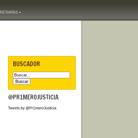
RETARÍAS
BUSCADOR
@PR1MEROJUSTICIA
Tweets by @Pr1meroJusticia