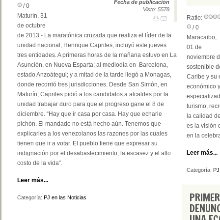
Fecha de publicación
/ 0
Visto: 5578
Maturín, 31
Ratio:
de octubre
/ 0
de 2013.- La maratónica cruzada que realiza el líder de la
Maracaibo,
unidad nacional, Henrique Capriles, incluyó este jueves
01 de
tres entidades. A primeras horas de la mañana estuvo en La
noviembre d
Asunción, en Nueva Esparta; al mediodía en Barcelona,
sostenible d
estado Anzoátegui; y a mitad de la tarde llegó a Monagas,
Caribe y su 
donde recorrió tres jurisdicciones. Desde San Simón, en
económico y
Maturín, Capriles pidió a los candidatos a alcaldes por la
especializad
unidad trabajar duro para que el progreso gane el 8 de
turismo, rec
diciembre. “Hay que ir casa por casa. Hay que echarle
la calidad d
pichón. El mandado no está hecho aún. Tenemos que
es la visión
explicarles a los venezolanos las razones por las cuales
en la celebr
tienen que ir a votar. El pueblo tiene que expresar su
Leer más...
indignación por el desabastecimiento, la escasez y el alto
costo de la vida”.
Categoría:
PJ
Leer más...
PRIMER
Categoría:
PJ en las Noticias
DENUNC
UNA EC