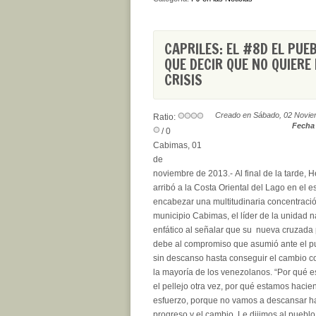
CAPRILES: EL #8D EL PUEB
QUE DECIR QUE NO QUIERE
CRISIS
Creado en Sábado, 02 Novie
Ratio:
Fecha 
/ 0
Cabimas, 01
de
noviembre de 2013.- Al final de la tarde, 
arribó a la Costa Oriental del Lago en el e
encabezar una multitudinaria concentraci
municipio Cabimas, el líder de la unidad n
enfático al señalar que su nueva cruzada
debe al compromiso que asumió ante el pu
sin descanso hasta conseguir el cambio c
la mayoría de los venezolanos. “Por qué 
el pellejo otra vez, por qué estamos hacie
esfuerzo, porque no vamos a descansar ha
progreso y el cambio. Le dijimos al pueblo