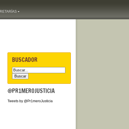
RETARÍAS
BUSCADOR
@PR1MEROJUSTICIA
Tweets by @Pr1meroJusticia