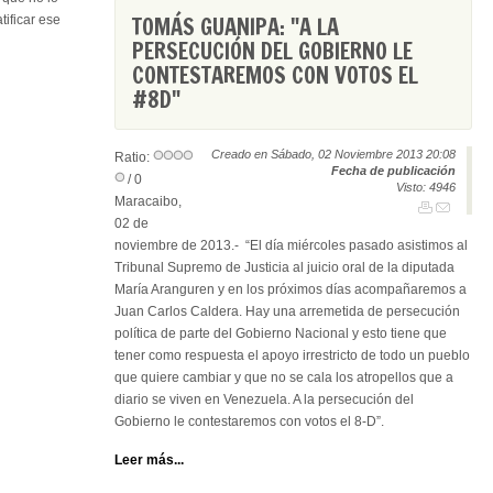
TOMÁS GUANIPA: "A LA
tificar ese
PERSECUCIÓN DEL GOBIERNO LE
CONTESTAREMOS CON VOTOS EL
#8D"
Creado en Sábado, 02 Noviembre 2013 20:08
Ratio:
Fecha de publicación
/ 0
Visto: 4946
Maracaibo,
02 de
noviembre de 2013.- “El día miércoles pasado asistimos al
Tribunal Supremo de Justicia al juicio oral de la diputada
María Aranguren y en los próximos días acompañaremos a
Juan Carlos Caldera. Hay una arremetida de persecución
política de parte del Gobierno Nacional y esto tiene que
tener como respuesta el apoyo irrestricto de todo un pueblo
que quiere cambiar y que no se cala los atropellos que a
diario se viven en Venezuela. A la persecución del
Gobierno le contestaremos con votos el 8-D”.
Leer más...