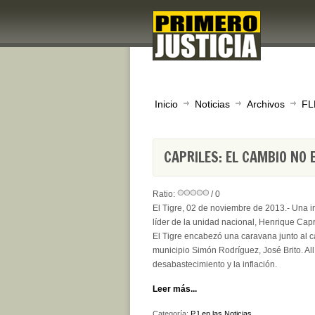
Inicio
Noticias
Archivos
FL
CAPRILES: EL CAMBIO NO 
Ratio:
/ 0
El Tigre, 02 de noviembre de 2013.- Una int
líder de la unidad nacional, Henrique Capr
El Tigre encabezó una caravana junto al c
municipio Simón Rodríguez, José Brito. Allí
desabastecimiento y la inflación.
Leer más...
Categoría:
PJ en las Noticias