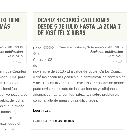
LO TIENE
OCARIZ RECORRIÓ CALLEJONES
 MÁS
DESDE 5 DE JULIO HASTA LA ZONA 7
DE JOSÉ FÉLIX RIBAS
mbre 2013 20:12
Creado en Sábado, 02 Noviembre 2013 20:05
Ratio:
de publicación
Fecha de publicación
/ 0
Visto: 5495
Visto: 5272
Caracas, 02
de
Henrique Capriles
noviembre de 2013.- El alcalde de Sucre, Carlos Ocariz,
stado Zulia, para
visitó las escaleras y calles que comunican los sectores de
ón. Desde el
5 de julio con la zona 7 de José Félix Ribas, desde donde
acional fue
pudo revisar el estado de las caminerías y callejones,
 por Venezuela se
además de hablar con los habitantes sobre problemas
eblo, de luchar
como la falta de agua y otras dificultades.
on el que sueña
Leer más...
estamos dejando
ndo este
Categoría:
PJ en las Noticias
sta llegue el
 que no lo