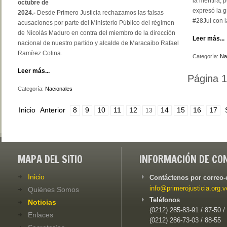
la mentira, 
octubre de
expresó la 
2024.-
Desde Primero Justicia rechazamos las falsas
#28Jul con l
acusaciones por parte del Ministerio Público del régimen
de Nicolás Maduro en contra del miembro de la dirección
Leer más...
nacional de nuestro partido y alcalde de Maracaibo Rafael
Ramírez Colina.
Categoría:
Na
Leer más...
Página 1
Categoría:
Nacionales
Inicio
Anterior
8
9
10
11
12
14
15
16
17
13
MAPA DEL SITIO
INFORMACIÓN DE CO
Inicio
Contáctenos por correo-
info@primerojusticia.org.v
Quiénes Somos
Teléfonos
Noticias
(0212) 285-83-91 / 87-50 /
Enlaces
(0212) 286-73-03 / 88-55