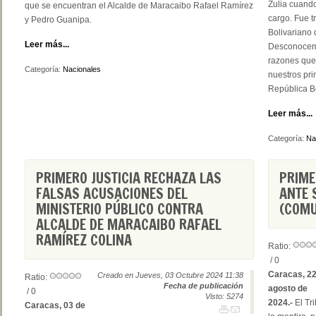
Zulia cuand
que se encuentran el Alcalde de Maracaibo Rafael Ramírez
cargo. Fue t
y Pedro Guanipa.
Bolivariano 
Leer más...
Desconocemo
razones que 
Categoría:
Nacionales
nuestros pri
República B
Leer más...
Categoría:
Na
PRIMERO JUSTICIA RECHAZA LAS
PRIME
FALSAS ACUSACIONES DEL
ANTE 
MINISTERIO PÚBLICO CONTRA
(COMU
ALCALDE DE MARACAIBO RAFAEL
RAMÍREZ COLINA
Ratio:
/ 0
Caracas, 22
Creado en Jueves, 03 Octubre 2024 11:38
Ratio:
Fecha de publicación
agosto de
/ 0
Visto: 5274
2024.-
El Tr
Caracas, 03 de