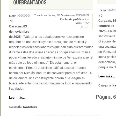
QUEBRANTADOS
Ratio:
Creado en Lunes, 03 Noviembre 2025 09:22
/ 0
Ratio:
Fecha de publicación
Caracas, 16
/ 0
Visto: 1856
octubre de
Caracas, 03
2025.-
Falta
de noviembre
santos vene
de 2025
.- “Valorar a los trabajadores venezolanos no
Gregorio Her
requiere de una constituyente obrera, sino de restituir y
una vez más,
respetar los derechos laborales que han sido quebrantados
en Venezuela
durante estas dos últimas décadas por quienes usurpan el
lucha pacífi
poder y han llevado el salario mínimo de Venezuela a ser el
democracia, 
más bajo de todo el mundo”. De esta manera, el
porque no cl
movimiento Primero Justicia le salió al paso al anuncio
hecho por Nicolás Maduro de convocar para el próximo 14
Leer más...
de diciembre, una constituyente obrera que -según él-
busca adelantar una transformación de todo el movimiento
Categoría:
Na
trabajador.
Página 6
Leer más...
Categoría:
Nacionales