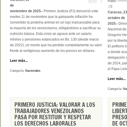
Ratio:
de
/ 0
noviembre de 2025.-
Primero Justicia (PJ) denunció este
Caracas, 23
martes 11 de noviembre que la galopante inflación ha
octubre de
convertido la proteína animal en un lujo inalcanzable para
2025.-
Dinor
la mayoría de los venezolanos, obligándolos a sacrificar su
Nacional de 
nutrición básica. Esta crisis se agrava ante un salario
Gregorio He
mínimo y pensiones estancados en Bs. 130 (desde marzo
por la liber
de 2022), un monto que ha perdido completamente su valor
El petitorio
frente al vertiginoso aumento de los precios en dólares.
a donde acu
delegación d
Leer más...
de 2024, par
el Papa Leó
Categoría:
Nacionales
Leer más...
Categoría:
Na
PRIMERO JUSTICIA: VALORAR A LOS
PRIME
TRABAJADORES VENEZOLANOS
LIBER
PASA POR RESTITUIR Y RESPETAR
PRESO
LOS DERECHOS LABORALES
DE OC