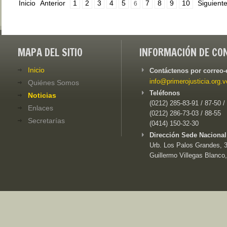
Inicio
Anterior
1
2
3
4
5
7
8
9
10
Siguient
6
MAPA DEL SITIO
INFORMACIÓN DE CO
Inicio
Contáctenos por correo-
info@primerojusticia.org.v
Quiénes Somos
Teléfonos
Noticias
(0212) 285-83-91 / 87-50 /
Enlaces
(0212) 286-73-03 / 88-55
Secretarías
(0414) 150-32-30
Dirección Sede Nacional
Urb. Los Palos Grandes, 3e
Guillermo Villegas Blanco,