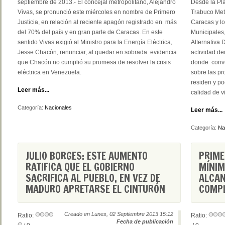
septiembre de 2013.- El concejal metropolitano, Alejandro
Desde la Pla
Vivas, se pronunció este miércoles en nombre de Primero
Trabuco Metr
Justicia, en relación al reciente apagón registrado en más
Caracas y lo
del 70% del país y en gran parte de Caracas. En este
Municipales,
sentido Vivas exigió al Ministro para la Energía Eléctrica,
Alternativa 
Jesse Chacón, renunciar, al quedar en sobrada evidencia
actividad d
que Chacón no cumplió su promesa de resolver la crisis
donde conve
eléctrica en Venezuela.
sobre las p
residen y po
Leer más...
calidad de v
Categoría:
Nacionales
Leer más...
Categoría:
Na
JULIO BORGES: ESTE AUMENTO
PRIME
RATIFICA QUE EL GOBIERNO
MÍNIM
SACRIFICA AL PUEBLO, EN VEZ DE
ALCAN
MADURO APRETARSE EL CINTURÓN
COMP
Creado en Lunes, 02 Septiembre 2013 15:12
Ratio:
Ratio:
Fecha de publicación