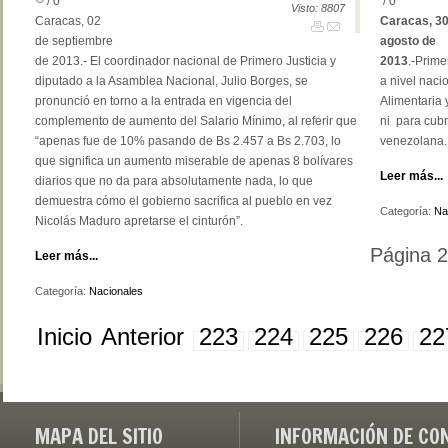
/ 0
/ 0
Visto: 8807
Caracas, 02
Caracas, 30
de septiembre
agosto de
de 2013.- El coordinador nacional de Primero Justicia y
2013
.-Prime
diputado a la Asamblea Nacional, Julio Borges, se
a nivel naci
pronunció en torno a la entrada en vigencia del
Alimentaria
complemento de aumento del Salario Mínimo, al referir que
ni para cubr
“apenas fue de 10% pasando de Bs 2.457 a Bs 2.703, lo
venezolana
que significa un aumento miserable de apenas 8 bolívares
Leer más...
diarios que no da para absolutamente nada, lo que
demuestra cómo el gobierno sacrifica al pueblo en vez
Categoría:
Na
Nicolás Maduro apretarse el cinturón”.
Página 
Leer más...
Categoría:
Nacionales
Inicio
Anterior
223
224
225
226
22
MAPA DEL SITIO
INFORMACIÓN DE CO