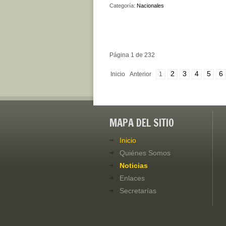
Categoría:
Nacionales
Página 1 de 232
2
3
4
5
6
Inicio
Anterior
1
MAPA DEL SITIO
Inicio
Quiénes Somos
Noticias
Enlaces
Secretarías