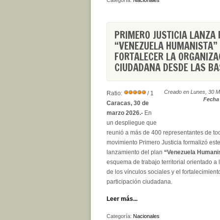
Categoría:
Nacionales
PRIMERO JUSTICIA LANZA
“VENEZUELA HUMANISTA”
FORTALECER LA ORGANIZA
CIUDADANA DESDE LAS BA
Creado en Lunes, 30 M
Ratio:
/ 1
Fecha 
Caracas, 30 de
marzo 2026.-
En
un despliegue que
reunió a más de 400 representantes de todo
movimiento Primero Justicia formalizó est
lanzamiento del plan
“Venezuela Humani
esquema de trabajo territorial orientado a 
de los vínculos sociales y el fortalecimient
participación ciudadana.
Leer más...
Categoría:
Nacionales