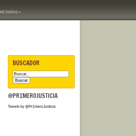
RETARÍAS
BUSCADOR
@PR1MEROJUSTICIA
Tweets by @Pr1meroJusticia