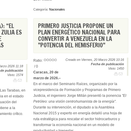
Categoría:
Nacionales
): “EL
PRIMERO JUSTICIA PROPONE UN
 ZULIA ES
PLAN ENERGÉTICO NACIONAL PARA
E
CONVERTIR A VENEZUELA EN LA
AS
"POTENCIA DEL HEMISFERIO"
Creado en Viernes, 20 Marzo 2026 10:16
Ratio:
Fecha de publicación
arzo 2026 11:18
/ 0
Visto: 1450
de publicación
Caracas, 20 de
Visto: 1574
marzo de 2026.–
En el marco del Seminario Raíces, organizado por la
vicepresidencia de Formación y Programas de Primero
 Las Tarabas, en
Justicia, el ingeniero Jorge Millán presentó la ponencia
"El
ia en el estado
Petróleo: una visión centrohumanista de la energía"
.
tuación del
Durante su intervención, el diputado a la Asamblea
tiene a la
Nacional 2015 y experto en energía detalló una hoja de
miento crítico.
ruta estratégica para rescatar el sector hidrocarburos y
transformar la economía nacional en un modelo de
productividad y bienestar.