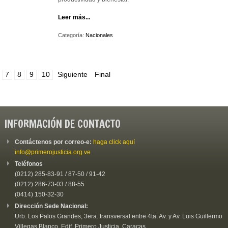
Leer más...
Categoría:
Nacionales
7
8
9
10
Siguiente
Final
INFORMACIÓN DE CONTACTO
Contáctenos por correo-e:
haga click aquí
info@primerojusticia.org.ve
Teléfonos
(0212) 285-83-91 / 87-50 / 91-42
(0212) 286-73-03 / 88-55
(0414) 150-32-30
Dirección Sede Nacional:
Urb. Los Palos Grandes, 3era. transversal entre 4ta. Av. y Av. Luis Guillermo
Villegas Blanco, Edif. Primero Justicia. Caracas