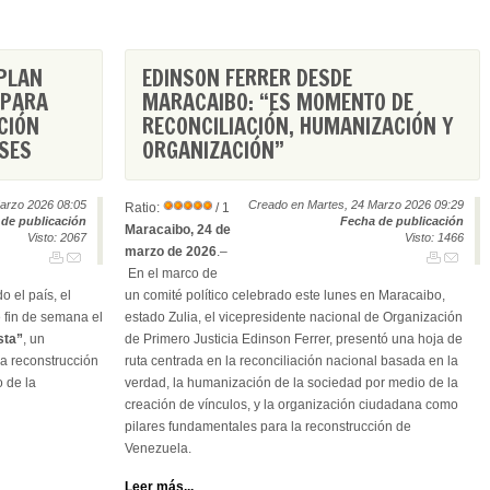
 PLAN
EDINSON FERRER DESDE
 PARA
MARACAIBO: “ES MOMENTO DE
CIÓN
RECONCILIACIÓN, HUMANIZACIÓN Y
SES
ORGANIZACIÓN”
arzo 2026 08:05
Creado en Martes, 24 Marzo 2026 09:29
Ratio:
/ 1
de publicación
Fecha de publicación
Maracaibo, 24 de
Visto: 2067
Visto: 1466
marzo de 2026
.–
En el marco de
 el país, el
un comité político celebrado este lunes en Maracaibo,
e fin de semana el
estado Zulia, el vicepresidente nacional de Organización
sta”
, un
de Primero Justicia Edinson Ferrer, presentó una hoja de
la reconstrucción
ruta centrada en la reconciliación nacional basada en la
o de la
verdad, la humanización de la sociedad por medio de la
creación de vínculos, y la organización ciudadana como
pilares fundamentales para la reconstrucción de
Venezuela.
Leer más...