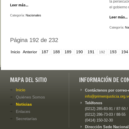
la persecuci
Leer más...
el gobierno 
Categoría:
Nacionales
Leer más...
Categoría:
Na
Página 192 de 232
Inicio
Anterior
187
188
189
190
191
193
194
192
MAPA DEL SITIO
INFORMACIÓN DE CO
Inicio
Contáctenos por correo-
info@primerojusticia.org.v
Quiénes Somos
Teléfonos
Noticias
(0212) 285-83-91 / 87-50 /
Enlaces
(0212) 286-73-03 / 88-55
Secretarías
(0414) 150-32-30
Dirección Sede Nacional