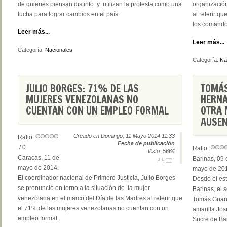
de quienes piensan distinto y utilizan la protesta como una
organización
lucha para lograr cambios en el país.
al referir q
los comando
Leer más...
Leer más...
Categoría:
Nacionales
Categoría:
Na
JULIO BORGES: 71% DE LAS
TOMÁS
MUJERES VENEZOLANAS NO
HERNA
CUENTAN CON UN EMPLEO FORMAL
OTRA 
AUSEN
Creado en Domingo, 11 Mayo 2014 11:33
Ratio:
Fecha de publicación
/ 0
Ratio:
Visto: 5664
Caracas, 11 de
Barinas, 09 
mayo de 2014.-
mayo de 201
El coordinador nacional de Primero Justicia, Julio Borges
Desde el es
se pronunció en torno a la situación de la mujer
Barinas, el 
venezolana en el marco del Día de las Madres al referir que
Tomás Guani
el 71% de las mujeres venezolanas no cuentan con un
amarilla Jos
empleo formal.
Sucre de Bar