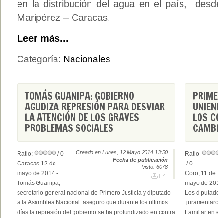
en la distribución del agua en el país, desd
Maripérez – Caracas.
Leer más...
Categoría:
Nacionales
TOMÁS GUANIPA: GOBIERNO
PRIME
AGUDIZA REPRESIÓN PARA DESVIAR
UNIEN
LA ATENCIÓN DE LOS GRAVES
LOS C
PROBLEMAS SOCIALES
CAMB
Creado en Lunes, 12 Mayo 2014 13:50
Ratio:
/ 0
Ratio:
Fecha de publicación
Caracas 12 de
/ 0
Visto: 6078
mayo de 2014.-
Coro, 11 de
Tomás Guanipa,
mayo de 201
secretario general nacional de Primero Justicia y diputado
Los diputado
a la Asamblea Nacional aseguró que durante los últimos
juramentaron
días la represión del gobierno se ha profundizado en contra
Familiar en e