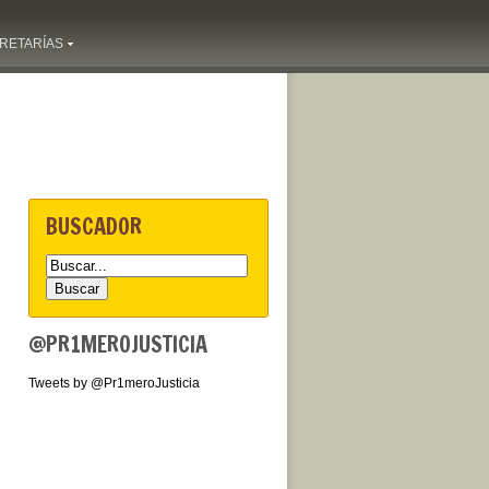
RETARÍAS
BUSCADOR
@PR1MEROJUSTICIA
Tweets by @Pr1meroJusticia