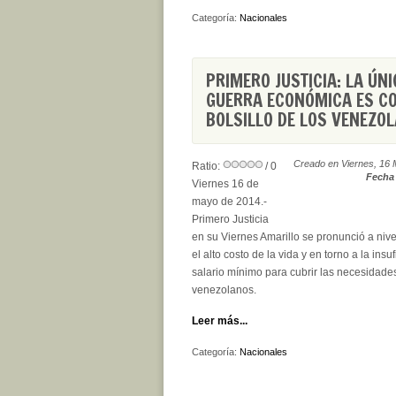
Categoría:
Nacionales
PRIMERO JUSTICIA: LA ÚN
GUERRA ECONÓMICA ES CO
BOLSILLO DE LOS VENEZO
Creado en Viernes, 16 
Ratio:
/ 0
Fecha 
Viernes 16 de
mayo de 2014.-
Primero Justicia
en su Viernes Amarillo se pronunció a nive
el alto costo de la vida y en torno a la insu
salario mínimo para cubrir las necesidade
venezolanos.
Leer más...
Categoría:
Nacionales