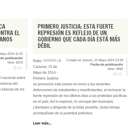
ICA
PRIMERO JUSTICIA: ESTA FUERTE
NTRA EL
REPRESIÓN ES REFLEJO DE UN
LANOS
GOBIERNO QUE CADA DÍA ESTÁ MÁS
DÉBIL
Mayo 2014 11:41
de publicación
Creado en Jueves, 15 Mayo 2014 13:59
Ratio:
/ 0
Visto: 6073
Fecha de publicación
Caracas, 15 de
Visto: 5692
Mayo de 2014.-
l nacional sobre
Primero Justicia
ficiencia del
se pronunció este jueves en torno a las recientes
s básicas de los
detenciones de estudiantes y manifestantes, al rechazar la
fuerte represión de los últimos días a las protestas pacíficas
en el país. Así lo expresó, el concejal del municipio
Libertador y dirigente de la tolda amarilla, Jesús Armas,
acompañado de la juventud justiciera.
Leer más...