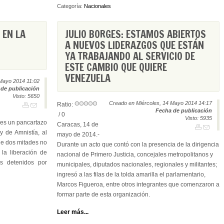
Categoría:
Nacionales
 EN LA
JULIO BORGES: ESTAMOS ABIERTOS
A NUEVOS LIDERAZGOS QUE ESTÁN
YA TRABAJANDO AL SERVICIO DE
ESTE CAMBIO QUE QUIERE
VENEZUELA
Mayo 2014 11:02
de publicación
Visto: 5650
Creado en Miércoles, 14 Mayo 2014 14:17
Ratio:
Fecha de publicación
/ 0
Visto: 5935
rnes un pancartazo
Caracas, 14 de
y de Amnistía, al
mayo de 2014.-
que dos mitades no
Durante un acto que contó con la presencia de la dirigencia
la liberación de
nacional de Primero Justicia, concejales metropolitanos y
es detenidos por
municipales, diputados nacionales, regionales y militantes;
ingresó a las filas de la tolda amarilla el parlamentario,
Marcos Figueroa, entre otros integrantes que comenzaron a
formar parte de esta organización.
Leer más...