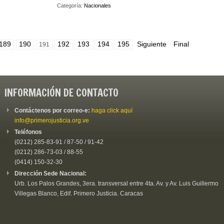
Categoría:
Nacionales
189
190
192
193
194
195
Siguiente
Final
191
INFORMACIÓN DE CONTACTO
Contáctenos por correo-e:
haga click aquí
info@primerojusticia.org.ve
Teléfonos
(0212) 285-83-91 / 87-50 / 91-42
(0212) 286-73-03 / 88-55
(0414) 150-32-30
Dirección Sede Nacional:
Urb. Los Palos Grandes, 3era. transversal entre 4ta. Av. y Av. Luis Guillermo
Villegas Blanco, Edif. Primero Justicia. Caracas