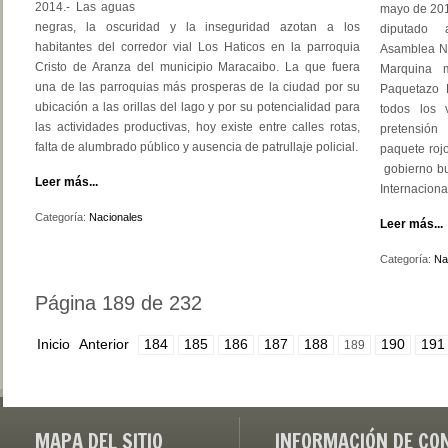
2014.- Las aguas
mayo de 201
negras, la oscuridad y la inseguridad azotan a los
diputado
habitantes del corredor vial Los Haticos en la parroquia
Asamblea Nac
Cristo de Aranza del municipio Maracaibo. La que fuera
Marquina 
una de las parroquias más prosperas de la ciudad por su
Paquetazo 
ubicación a las orillas del lago y por su potencialidad para
todos los 
las actividades productivas, hoy existe entre calles rotas,
pretensión
falta de alumbrado público y ausencia de patrullaje policial.
paquete roj
gobierno bu
Leer más...
Internaciona
Categoría:
Nacionales
Leer más...
Categoría:
Na
Página 189 de 232
Inicio
Anterior
184
185
186
187
188
190
191
189
MAPA DEL SITIO
INFORMACIÓN DE CO