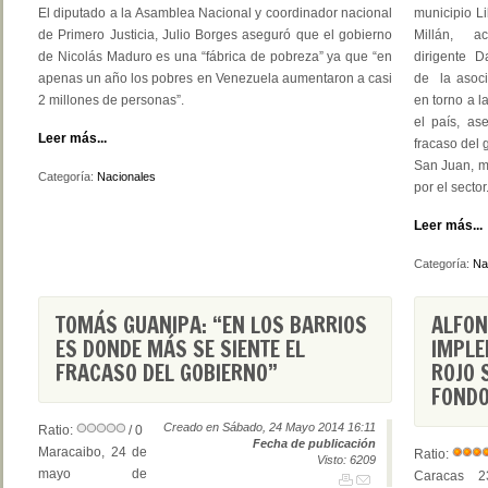
El diputado a la Asamblea Nacional y coordinador nacional
municipio Li
de Primero Justicia, Julio Borges aseguró que el gobierno
Millán, a
de Nicolás Maduro es una “fábrica de pobreza” ya que “en
dirigente D
apenas un año los pobres en Venezuela aumentaron a casi
de la asoci
2 millones de personas”.
en torno a l
el país, as
Leer más...
fracaso del 
San Juan, mu
Categoría:
Nacionales
por el sector
Leer más...
Categoría:
Na
TOMÁS GUANIPA: “EN LOS BARRIOS
ALFON
ES DONDE MÁS SE SIENTE EL
IMPLE
FRACASO DEL GOBIERNO”
ROJO 
FONDO
Creado en Sábado, 24 Mayo 2014 16:11
Ratio:
/ 0
Fecha de publicación
Maracaibo, 24 de
Ratio:
Visto: 6209
mayo de
Caracas 