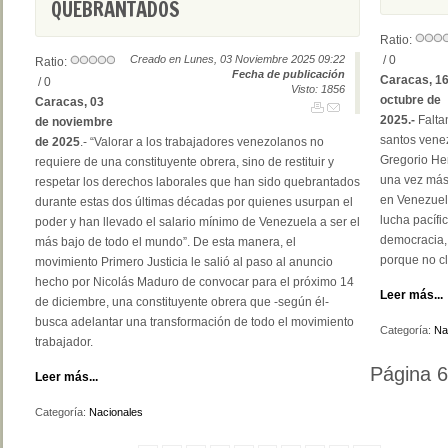
QUEBRANTADOS
Ratio:
Creado en Lunes, 03 Noviembre 2025 09:22
/ 0
Ratio:
Fecha de publicación
Caracas, 16
/ 0
Visto: 1856
octubre de
Caracas, 03
2025.-
Falta
de noviembre
santos vene
de 2025
.- “Valorar a los trabajadores venezolanos no
Gregorio Her
requiere de una constituyente obrera, sino de restituir y
una vez más,
respetar los derechos laborales que han sido quebrantados
en Venezuela
durante estas dos últimas décadas por quienes usurpan el
lucha pacífi
poder y han llevado el salario mínimo de Venezuela a ser el
democracia, 
más bajo de todo el mundo”. De esta manera, el
porque no cl
movimiento Primero Justicia le salió al paso al anuncio
hecho por Nicolás Maduro de convocar para el próximo 14
Leer más...
de diciembre, una constituyente obrera que -según él-
busca adelantar una transformación de todo el movimiento
Categoría:
Na
trabajador.
Página 6
Leer más...
Categoría:
Nacionales