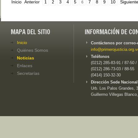
Inicio
Anterior
1
2
3
4
5
7
8
9
10
Siguient
6
MAPA DEL SITIO
INFORMACIÓN DE CO
Inicio
Contáctenos por correo-
info@primerojusticia.org.v
Quiénes Somos
Teléfonos
Noticias
(0212) 285-83-91 / 87-50 /
Enlaces
(0212) 286-73-03 / 88-55
Secretarías
(0414) 150-32-30
Dirección Sede Nacional
Urb. Los Palos Grandes, 3e
Guillermo Villegas Blanco,