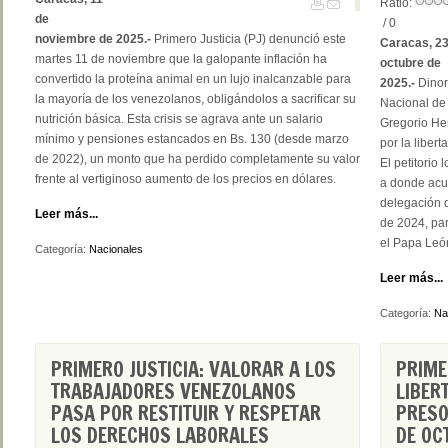
Ratio:
de
/ 0
noviembre de 2025.-
Primero Justicia (PJ) denunció este
Caracas, 23
martes 11 de noviembre que la galopante inflación ha
octubre de
convertido la proteína animal en un lujo inalcanzable para
2025.-
Dinor
la mayoría de los venezolanos, obligándolos a sacrificar su
Nacional de 
nutrición básica. Esta crisis se agrava ante un salario
Gregorio He
mínimo y pensiones estancados en Bs. 130 (desde marzo
por la liber
de 2022), un monto que ha perdido completamente su valor
El petitorio
frente al vertiginoso aumento de los precios en dólares.
a donde acu
delegación d
Leer más...
de 2024, par
el Papa Leó
Categoría:
Nacionales
Leer más...
Categoría:
Na
PRIMERO JUSTICIA: VALORAR A LOS
PRIME
TRABAJADORES VENEZOLANOS
LIBER
PASA POR RESTITUIR Y RESPETAR
PRESO
LOS DERECHOS LABORALES
DE OC