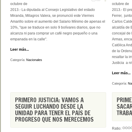
octubre de
octubre de
2013.- La diputada al Consejo Legislativo del estado
2013.- El pr
Miranda, Milagros Valera, se pronunció este Viernes
Ferrer, junt
Amarillo sobre el aumento del Salario Mínimo de apenas el
Carlos Calde
10%, "que se traduce en solo 9 bolívares diarios, que no
alcaldía de 
alcanza ni para comprar un café negro pequeño o una
concejal de 
empanada en la calle".
Armas, enca
Católica And
Leer más...
de la Orden
resaltar la 
Categoría:
Nacionales
Justicia a n
Leer más...
Categoría:
Na
PRIMERO JUSTICIA: VAMOS A
PRIME
SEGUIR LUCHANDO DESDE LA
SACAR
UNIDAD PARA TENER EL PAÍS DE
TRABA
PROGRESO QUE NOS MERECEMOS
Ratio: