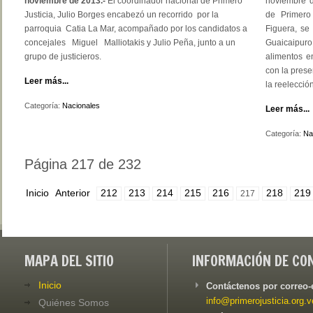
noviembre de 2013.-
El coordinador nacional de Primero
noviembre d
Justicia, Julio Borges encabezó un recorrido por la
de Primero
parroquia Catia La Mar, acompañado por los candidatos a
Figuera, se
concejales Miguel Malliotakis y Julio Peña, junto a un
Guaicaipuro
grupo de justicieros.
alimentos e
con la prese
Leer más...
la reelecció
Categoría:
Nacionales
Leer más...
Categoría:
Na
Página 217 de 232
Inicio
Anterior
212
213
214
215
216
218
219
217
MAPA DEL SITIO
INFORMACIÓN DE CO
Inicio
Contáctenos por correo-
info@primerojusticia.org.v
Quiénes Somos