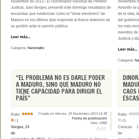
noviembre de 2013.- El coordinador nacional de Primero
noviembre de
Justicia, Julio Borges, presentó este domingo resultados de
Amarillo se 
encuestas que evidencian como el "show electorero" de
de la vida, l
Maduro en los últimos días responde al franco deterioro de
del gobierno
su gestión ante la opinión pública.
los más nece
miembro de l
Leer más...
Justicia y d
Categoría:
Nacionales
Leer más...
Categoría:
Na
“EL PROBLEMA NO ES DARLE PODER
DINOR
A MADURO, SINO QUE MADURO NO
MADUR
TIENE CAPACIDAD PARA DIRIGIR EL
CAOS 
PAÍS”
ESCAS
Creado en Viernes, 15 Noviembre 2013 14:38
Ratio:
Ratio:
Fecha de publicación
/ 1
/ 0
Visto: 9366
Vargas, 15
Caracas 1
de
de